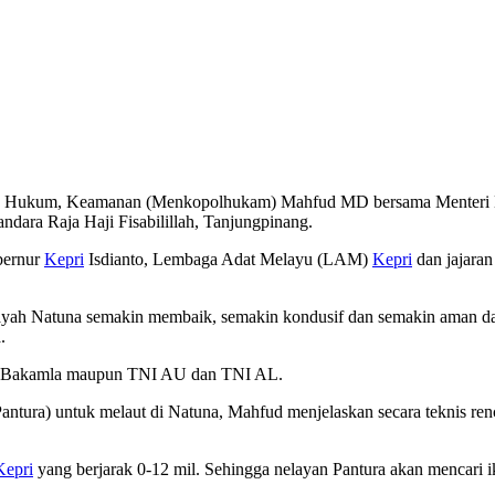
ik, Hukum, Keamanan (Menkopolhukam) Mahfud MD bersama Menteri K
dara Raja Haji Fisabilillah, Tanjungpinang.
bernur
Kepri
Isdianto, Lembaga Adat Melayu (LAM)
Kepri
dan jajara
h Natuna semakin membaik, semakin kondusif dan semakin aman dala
.
aik Bakamla maupun TNI AU dan TNI AL.
(Pantura) untuk melaut di Natuna, Mahfud menjelaskan secara teknis 
Kepri
yang berjarak 0-12 mil. Sehingga nelayan Pantura akan mencari i