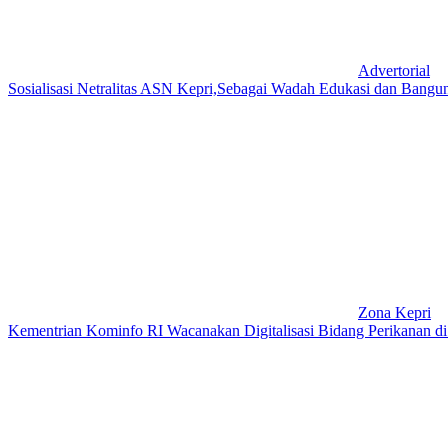
Advertorial
Sosialisasi Netralitas ASN Kepri,Sebagai Wadah Edukasi dan Bangun 
Zona Kepri
Kementrian Kominfo RI Wacanakan Digitalisasi Bidang Perikanan d