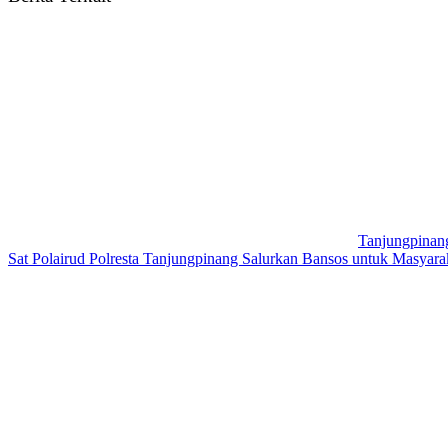
Tanjungpinan
Sat Polairud Polresta Tanjungpinang Salurkan Bansos untuk Masyarak