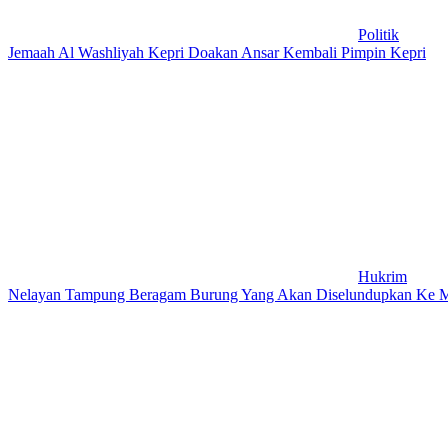
Politik
Jemaah Al Washliyah Kepri Doakan Ansar Kembali Pimpin Kepri
Hukrim
Nelayan Tampung Beragam Burung Yang Akan Diselundupkan Ke M