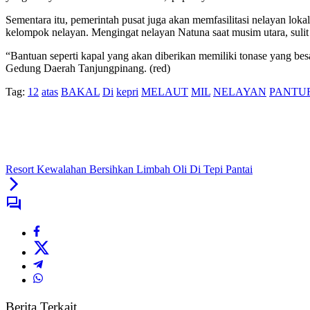
Sementara itu, pemerintah pusat juga akan memfasilitasi nelayan lo
kelompok nelayan. Mengingat nelayan Natuna saat musim utara, sulit
“Bantuan seperti kapal yang akan diberikan memiliki tonase yang bes
Gedung Daerah Tanjungpinang. (red)
Tag:
12
atas
BAKAL
Di
kepri
MELAUT
MIL
NELAYAN
PANTU
Resort Kewalahan Bersihkan Limbah Oli Di Tepi Pantai
Berita Terkait