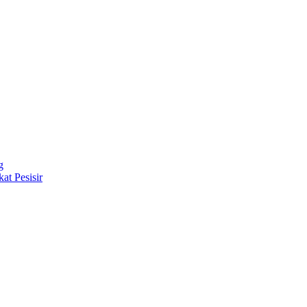
g
at Pesisir