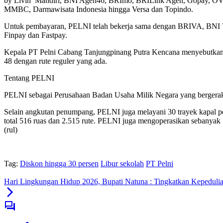
by Livin’ Mandiri, BNI Agen46, BRImo, BRILink Agen, Gopay, OVO,
MMBC, Darmawisata Indonesia hingga Versa dan Topindo.
Untuk pembayaran, PELNI telah bekerja sama dengan BRIVA, BNI Vir
Finpay dan Fastpay.
Kepala PT Pelni Cabang Tanjungpinang Putra Kencana menyebutkan
48 dengan rute reguler yang ada.
Tentang PELNI
PELNI sebagai Perusahaan Badan Usaha Milik Negara yang bergerak 
Selain angkutan penumpang, PELNI juga melayani 30 trayek kapal per
total 516 ruas dan 2.515 rute. PELNI juga mengoperasikan sebanyak 17
(rul)
Tag:
Diskon hingga 30 persen
Libur sekolah
PT Pelni
Hari Lingkungan Hidup 2026, Bupati Natuna : Tingkatkan Kepeduli