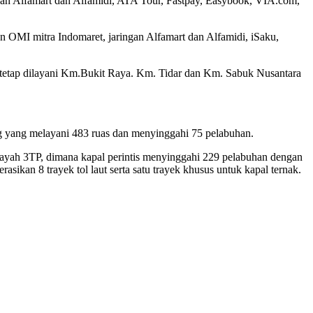
an Alfamart dan Alfamidi, ATA Tour, Fastpay, Easybook, VIA.com,
OMI mitra Indomaret, jaringan Alfamart dan Alfamidi, iSaku,
etap dilayani Km.Bukit Raya. Km. Tidar dan Km. Sabuk Nusantara
g yang melayani 483 ruas dan menyinggahi 75 pelabuhan.
ilayah 3TP, dimana kapal perintis menyinggahi 229 pelabuhan dengan
sikan 8 trayek tol laut serta satu trayek khusus untuk kapal ternak.