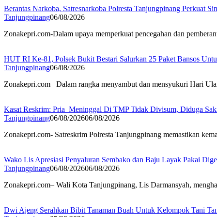
Berantas Narkoba, Satresnarkoba Polresta Tanjungpinang Perkuat Sin
Tanjungpinang
06/08/2026
Zonakepri.com-Dalam upaya memperkuat pencegahan dan pemberantasa
HUT RI Ke-81, Polsek Bukit Bestari Salurkan 25 Paket Bansos Unt
Tanjungpinang
06/08/2026
Zonakepri.com– Dalam rangka menyambut dan mensyukuri Hari Ulan
Kasat Reskrim: Pria Meninggal Di TMP Tidak Divisum, Diduga Sak
Tanjungpinang
06/08/2026
06/08/2026
Zonakepri.com- Satreskrim Polresta Tanjungpinang memastikan kem
Wako Lis Apresiasi Penyaluran Sembako dan Baju Layak Pakai Di
Tanjungpinang
06/08/2026
06/08/2026
Zonakepri.com– Wali Kota Tanjungpinang, Lis Darmansyah, menghad
Dwi Ajeng Serahkan Bibit Tanaman Buah Untuk Kelompok Tani Ta