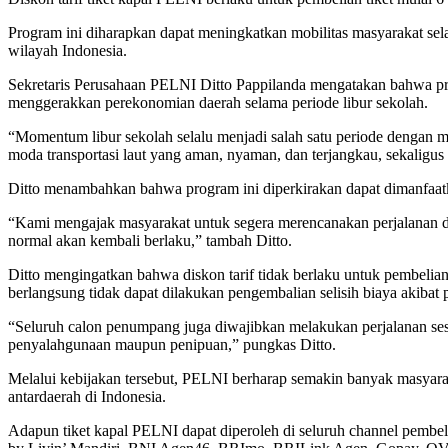
Program ini diharapkan dapat meningkatkan mobilitas masyarakat sel
wilayah Indonesia.
Sekretaris Perusahaan PELNI Ditto Pappilanda mengatakan bahwa p
menggerakkan perekonomian daerah selama periode libur sekolah.
“Momentum libur sekolah selalu menjadi salah satu periode dengan 
moda transportasi laut yang aman, nyaman, dan terjangkau, sekaligu
Ditto menambahkan bahwa program ini diperkirakan dapat dimanfaatk
“Kami mengajak masyarakat untuk segera merencanakan perjalanan dan m
normal akan kembali berlaku,” tambah Ditto.
Ditto mengingatkan bahwa diskon tarif tidak berlaku untuk pembelian 
berlangsung tidak dapat dilakukan pengembalian selisih biaya akibat
“Seluruh calon penumpang juga diwajibkan melakukan perjalanan sesu
penyalahgunaan maupun penipuan,” pungkas Ditto.
Melalui kebijakan tersebut, PELNI berharap semakin banyak masyaraka
antardaerah di Indonesia.
Adapun tiket kapal PELNI dapat diperoleh di seluruh channel pembe