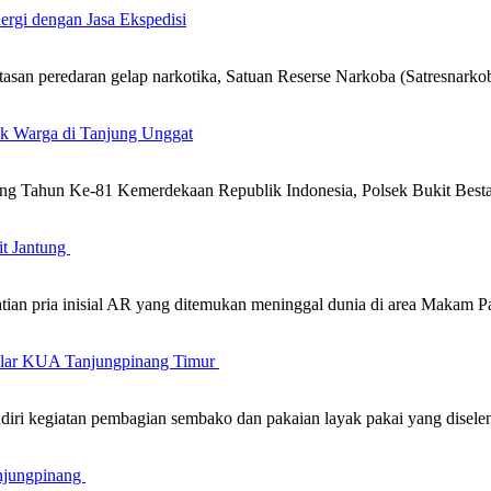
ergi dengan Jasa Ekspedisi
n peredaran gelap narkotika, Satuan Reserse Narkoba (Satresnarkob
uk Warga di Tanjung Unggat
g Tahun Ke-81 Kemerdekaan Republik Indonesia, Polsek Bukit Besta
it Jantung
atian pria inisial AR yang ditemukan meninggal dunia di area Maka
gelar KUA Tanjungpinang Timur
iri kegiatan pembagian sembako dan pakaian layak pakai yang disel
njungpinang