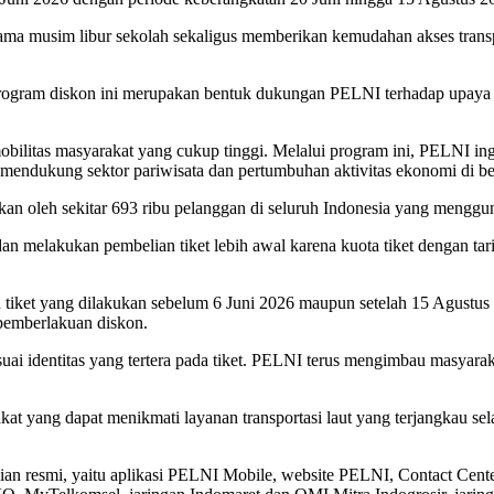
ama musim libur sekolah sekaligus memberikan kemudahan akses transpor
rogram diskon ini merupakan bentuk dukungan PELNI terhadap upaya 
mobilitas masyarakat yang cukup tinggi. Melalui program ini, PELNI 
s mendukung sektor pariwisata dan pertumbuhan aktivitas ekonomi di b
an oleh sekitar 693 ribu pelanggan di seluruh Indonesia yang mengg
elakukan pembelian tiket lebih awal karena kuota tiket dengan tarif di
tiket yang dilakukan sebelum 6 Juni 2026 maupun setelah 15 Agustus 20
 pemberlakuan diskon.
ai identitas yang tertera pada tiket. PELNI terus mengimbau masyarak
t yang dapat menikmati layanan transportasi laut yang terjangkau sel
lian resmi, yaitu aplikasi PELNI Mobile, website PELNI, Contact Cen