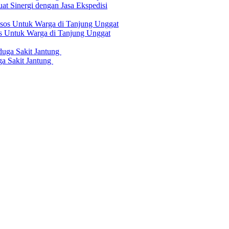
at Sinergi dengan Jasa Ekspedisi
os Untuk Warga di Tanjung Unggat
a Sakit Jantung
erilaku Perusahaan Pers
|
Pedoman Media Cyber
|
Visi Misi
|
Kode Eti