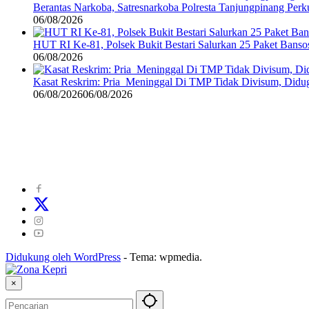
Berantas Narkoba, Satresnarkoba Polresta Tanjungpinang Perku
06/08/2026
HUT RI Ke-81, Polsek Bukit Bestari Salurkan 25 Paket Bans
06/08/2026
Kasat Reskrim: Pria Meninggal Di TMP Tidak Divisum, Didug
06/08/2026
06/08/2026
©
2024
zonakepri.com |
Tentang Kami
|
Redaksi
|
Disclaimer
|
Kode P
Didukung oleh WordPress
-
Tema: wpmedia.
×