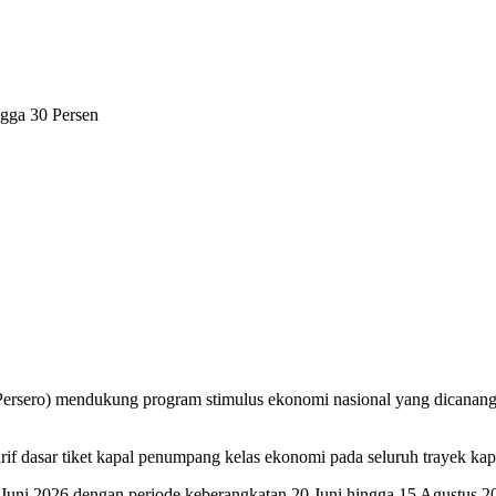
gga 30 Persen
ersero) mendukung program stimulus ekonomi nasional yang dicanangka
arif dasar tiket kapal penumpang kelas ekonomi pada seluruh trayek 
6 Juni 2026 dengan periode keberangkatan 20 Juni hingga 15 Agustus 2