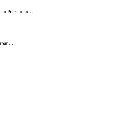
dan Pelestarian…
korban…