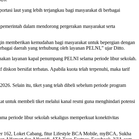
tasi laut yang lebih terjangkau bagi masyarakat di berbagai
pemerintah dalam mendorong pergerakan masyarakat serta
ingin memberikan kemudahan bagi masyarakat untuk bepergian dengan
erbagai daerah yang terhubung oleh layanan PELNI,” ujar Ditto.
unakan layanan kapal penumpang PELNI selama periode libur sekolah.
skon bersifat terbatas. Apabila kuota telah terpenuhi, maka tarif
26. Selain itu, tiket yang telah dibeli sebelum periode program
at untuk membeli tiket melalui kanal resmi guna menghindari potensi
ama periode libur sekolah sekaligus memperkuat konektivitas
ter 162, Loket Cabang, fitur Lifestyle BCA Mobile, myBCA, Sukha