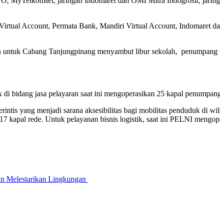
 MyTelkomsel, jaringan Indomaret dan OMI Mitra Indogrosir, jaring
tual Account, Permata Bank, Mandiri Virtual Account, Indomaret dan 
 untuk Cabang Tanjungpinang menyambut libur sekolah, penumpang t
di bidang jasa pelayaran saat ini mengoperasikan 25 kapal penumpan
intis yang menjadi sarana aksesibilitas bagi mobilitas penduduk di w
 kapal rede. Untuk pelayanan bisnis logistik, saat ini PELNI mengopera
an Melestarikan Lingkungan