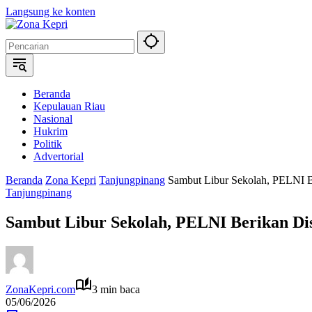
Langsung ke konten
Beranda
Kepulauan Riau
Nasional
Hukrim
Politik
Advertorial
Beranda
Zona Kepri
Tanjungpinang
Sambut Libur Sekolah, PELNI Be
Tanjungpinang
Sambut Libur Sekolah, PELNI Berikan Dis
ZonaKepri.com
3 min baca
05/06/2026