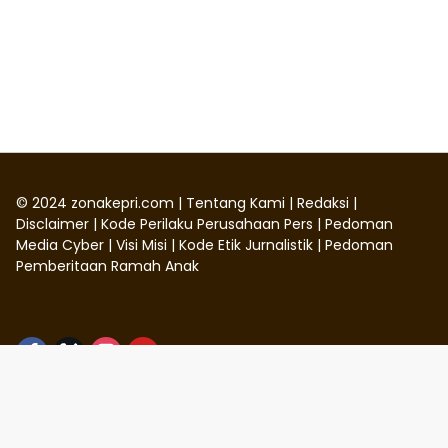
©
2024
zonakepri.com |
Tentang Kami
|
Redaksi
|
Disclaimer
|
Kode Perilaku Perusahaan Pers
|
Pedoman
Media Cyber
|
Visi Misi
|
Kode Etik Jurnalistik
|
Pedoman
Pemberitaan Ramah Anak
Didukung oleh WordPress
-
Tema: wpmedia.