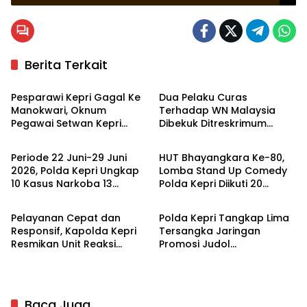
Berita Terkait
Hukrim
Batam
Pesparawi Kepri Gagal Ke
Dua Pelaku Curas
Manokwari, Oknum
Terhadap WN Malaysia
Pegawai Setwan Kepri
Dibekuk Ditreskrimum
Hukrim
Kepulauan Riau
Ditetapkan Tersangka
Polda Kepri
Periode 22 Juni-29 Juni
HUT Bhayangkara Ke-80,
2026, Polda Kepri Ungkap
Lomba Stand Up Comedy
10 Kasus Narkoba 13
Polda Kepri Diikuti 20
Kepulauan Riau
Hukrim
Peserta
Pelayanan Cepat dan
Polda Kepri Tangkap Lima
Responsif, Kapolda Kepri
Tersangka Jaringan
Resmikan Unit Reaksi
Promosi Judol
Cepat
Internasional di Batam
Baca Juga