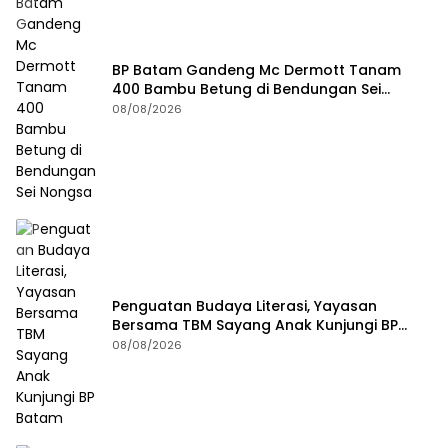
BP Batam Gandeng Mc Dermott Tanam
400 Bambu Betung di Bendungan Sei
Nongsa
08/08/2026
Penguatan Budaya Literasi, Yayasan
Bersama TBM Sayang Anak Kunjungi BP
Batam
08/08/2026