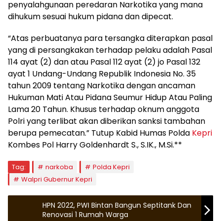
penyalahgunaan peredaran Narkotika yang mana
dihukum sesuai hukum pidana dan dipecat.
“Atas perbuatanya para tersangka diterapkan pasal
yang di persangkakan terhadap pelaku adalah Pasal
114 ayat (2) dan atau Pasal 112 ayat (2) jo Pasal 132
ayat 1 Undang-Undang Republik Indonesia No. 35
tahun 2009 tentang Narkotika dengan ancaman
Hukuman Mati Atau Pidana Seumur Hidup Atau Paling
Lama 20 Tahun. Khusus terhadap oknum anggota
Polri yang terlibat akan diberikan sanksi tambahan
berupa pemecatan.” Tutup Kabid Humas Polda
Kepri
Kombes Pol Harry Goldenhardt S., S.IK., M.Si.**
Tag:
narkoba
Polda Kepri
Walpri Gubernur Kepri
HPN 2022, PWI Bintan Bangun Septitank Dan
Renovasi 1 Rumah Warga