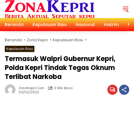
Langsung
ke
konten
Beranda
Kepulauan Riau
Nasional
Hukrim
Pol
Beranda
Zona Kepri
Kepulauan Riau
Kepulauan Riau
Termasuk Walpri Gubernur Kepri,
Polda Kepri Tindak Tegas Oknum
Terlibat Narkoba
ZonaKepri.com
3 Min Baca
03/02/2022