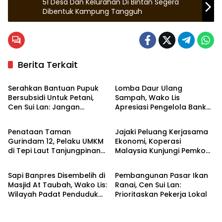
51 Desa Dan Kelurahan Di Bintan Segera
Dibentuk Kampung Tangguh
Berita Terkait
Natuna
Tanjungpinang
Serahkan Bantuan Pupuk
Lomba Daur Ulang
Bersubsidi Untuk Petani,
Sampah, Wako Lis
Cen Sui Lan: Jangan
Apresiasi Pengelola Bank
Tanjungpinang
Tanjungpinang
Diperjualbelikan
Sampah
Penataan Taman
Jajaki Peluang Kerjasama
Gurindam 12, Pelaku UMKM
Ekonomi, Koperasi
di Tepi Laut Tanjungpinang
Malaysia Kunjungi Pemko
Tanjungpinang
Natuna
Sepakat Direlokasi
Tanjungpinang
Sapi Banpres Disembelih di
Pembangunan Pasar Ikan
Masjid At Taubah, Wako Lis:
Ranai, Cen Sui Lan:
Wilayah Padat Penduduk
Prioritaskan Pekerja Lokal
dan Hewan Kurban Sedikit