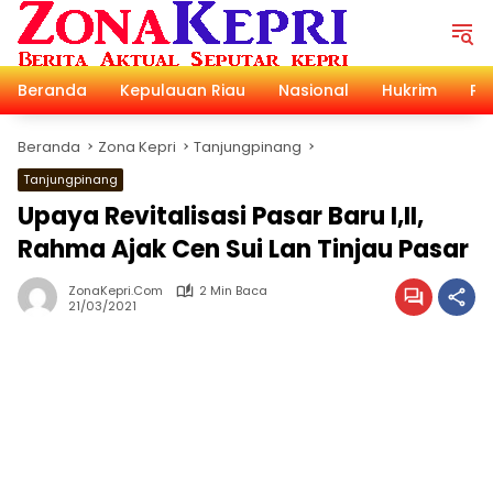
Langsung
ke
konten
Beranda
Kepulauan Riau
Nasional
Hukrim
Pol
Beranda
Zona Kepri
Tanjungpinang
Tanjungpinang
Upaya Revitalisasi Pasar Baru I,II,
Rahma Ajak Cen Sui Lan Tinjau Pasar
ZonaKepri.com
2 Min Baca
21/03/2021