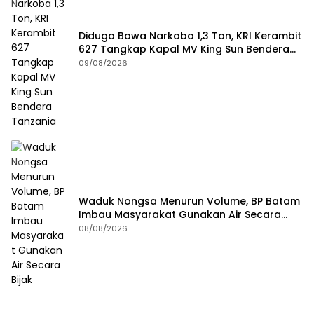
Diduga Bawa Narkoba 1,3 Ton, KRI Kerambit
627 Tangkap Kapal MV King Sun Bendera
Tanzania
09/08/2026
Waduk Nongsa Menurun Volume, BP Batam
Imbau Masyarakat Gunakan Air Secara
Bijak
08/08/2026