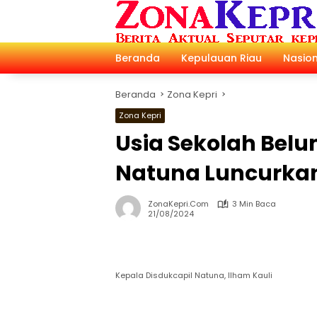
Langsung
ke
konten
Beranda
Kepulauan Riau
Nasion
Beranda
Zona Kepri
Zona Kepri
Usia Sekolah Belu
Natuna Luncurkan
ZonaKepri.com
3 Min Baca
21/08/2024
Kepala Disdukcapil Natuna, Ilham Kauli