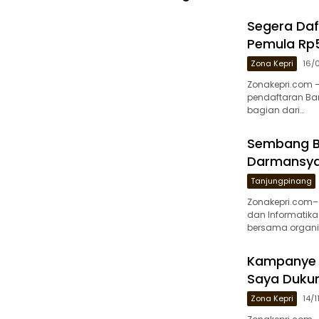
Segera Daf
Pemula Rp5
Zona Kepri
16/
Zonakepri.com 
pendaftaran Ba
bagian dari…
Sembang Be
Darmansyah
Tanjungpinang
Zonakepri.com–
dan Informatik
bersama organis
Kampanye Di
Saya Duku
Zona Kepri
14/