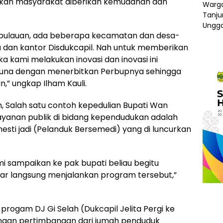
an masyarakat diberikan kemudahan dan
 kepulauan, ada beberapa kecamatan dan desa-
ta dan kantor Disdukcapil. Nah untuk memberikan
 kami melakukan inovasi dan inovasi ini
atuna dengan menerbitkan Perbupnya sehingga
an,” ungkap Ilham Kauli.
n, Salah satu contoh kepedulian Bupati Wan
ayanan publik di bidang kependudukan adalah
esti jadi (Pelanduk Bersemedi) yang di luncurkan
mi sampaikan ke pak bupati beliau begitu
r langsung menjalankan program tersebut,”
 progam DJ Gi Selah (Dukcapil Jelita Pergi ke
dengan pertimbangan dari jumah penduduk