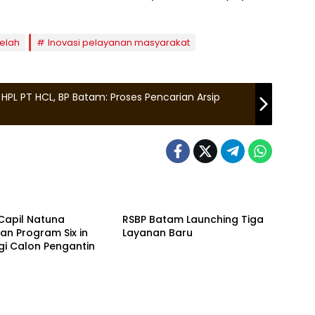
Selah
Inovasi pelayanan masyarakat
HPL PT HCL, BP Batam: Proses Pencarian Arsip
a
Batam
Capil Natuna
RSBP Batam Launching Tiga
an Program Six in
Layanan Baru
gi Calon Pengantin