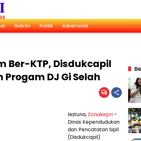
al
Hukrim
Politik
Advertorial
m Ber-KTP, Disdukcapil
Be
 Progam DJ Gi Selah
Natuna,
Zonakepri
–
Dinas Kependudukan
dan Pencatatan Sipil
(Disdukcapil)