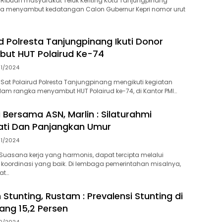
Ribuan masyarakat Teluk Keriting Kota Tanjungpinang
ta menyambut kedatangan Calon Gubernur Kepri nomor urut
d Polresta Tanjungpinang Ikuti Donor
ut HUT Polairud Ke-74
11/2024
Sat Polairud Polresta Tanjungpinang mengikuti kegiatan
am rangka menyambut HUT Polairud ke-74, di Kantor PMI…
 Bersama ASN, Marlin : Silaturahmi
ati Dan Panjangkan Umur
11/2024
uasana kerja yang harmonis, dapat tercipta melalui
koordinasi yang baik. Di lembaga pemerintahan misalnya,
at…
Stunting, Rustam : Prevalensi Stunting di
ang 15,2 Persen