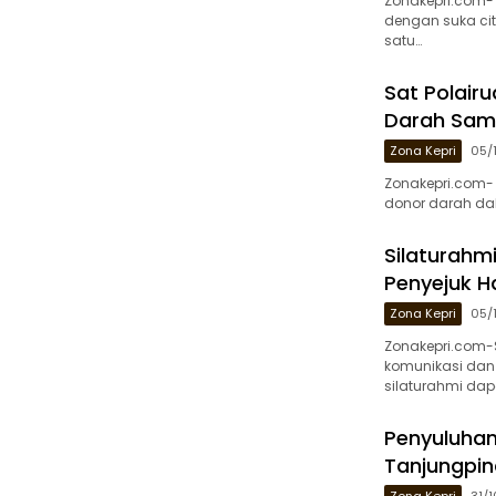
Zonakepri.com- 
dengan suka ci
satu…
Sat Polairu
Darah Samb
Zona Kepri
05/
Zonakepri.com- 
donor darah dal
Silaturahmi
Penyejuk H
Zona Kepri
05/
Zonakepri.com-S
komunikasi dan 
silaturahmi dap
Penyuluhan 
Tanjungpin