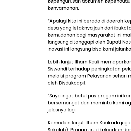
kepengurusan dokumen kependuduk
kenyamanan.
“Apalagi kita ini berada di daerah
desa yang letaknya jauh dari ibuko
kemudahan bagi masyarakat ini maka
langsung ditanggapi oleh Bupati N
inovasi ini langsung bisa kami jalank
Lebih lanjut Ilham Kauli memaparka
Siswandi terhadap peningkatan pel
melalui program Pelayanan sehari m
oleh Disdukcapil.
“Saya ingat betul pas progam ini ka
bersemangat dan meminta kami aga
jelasnya lagi.
Kemudian lanjut Ilham Kauli ada juga
Sekolah). Progam ini dikeluarkan 