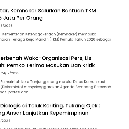
tar, Kemnaker Salurkan Bantuan TKM
 Juta Per Orang
05/2026
— Kementerian Ketenagakerjaan (Kemnaker) membuka
ntuan Tenaga Kerja Mandiri (TKM) Pemula Tahun 2026 sebagai
rbenah Wako-Organisasi Pers, Lis
: Pemko Terima Masukan Dan Kritik
24/12/2025
 Pemerintah Kota Tanjungpinang melalui Dinas Komunikasi
a (Diskominfo) menyelenggarakan Agenda Sembang Berbenah
asi profesi dan…
alogis di Teluk Keriting, Tukang Ojek :
ng Ansar Lanjutkan Kepemimpinan
11/2024