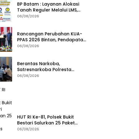
BP Batam : Layanan Alokasi
Tanah Reguler Melalui LMS,
Waspadai Penipuan Atasnama
06/08/2026
Institusi
Rancangan Perubahan KUA-
PPAS 2026 Bintan, Pendapatan
Transfer Pusat Diproyeksi Naik
06/08/2026
Rp1,41 Miliar
Berantas Narkoba,
Satresnarkoba Polresta
Tanjungpinang Perkuat Sinergi
06/08/2026
dengan Jasa Ekspedisi
HUT RI Ke-81, Polsek Bukit
Bestari Salurkan 25 Paket
Bansos Untuk Warga di
06/08/2026
Tanjung Unggat