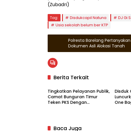
(Zubadri)
Tag:
Disdukcapil Natuna
DJ Gi 
Usia sekolah belum ber KTP
Polresta Barelang Pertanyakan 
Dokumen Asli Alokasi Tanah
Berita Terkait
Natuna
Natun
Tingkatkan Pelayanan Publik,
Disduk 
Camat Bunguran Timur
Luncurk
Teken PKS Dengan
One Ba
Disdukcapil Natuna
Baca Juga