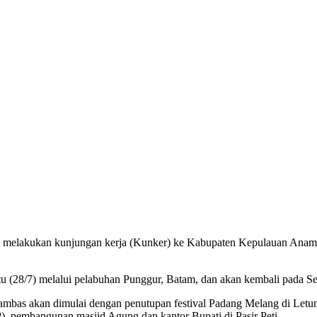
o melakukan kunjungan kerja (Kunker) ke Kabupaten Kepulauan Anam
 (28/7) melalui pelabuhan Punggur, Batam, dan akan kembali pada Se
nambas akan dimulai dengan penutupan festival Padang Melang di Letu
 pembangunan masjid Agung dan kantor Bupati di Pasir Peti.