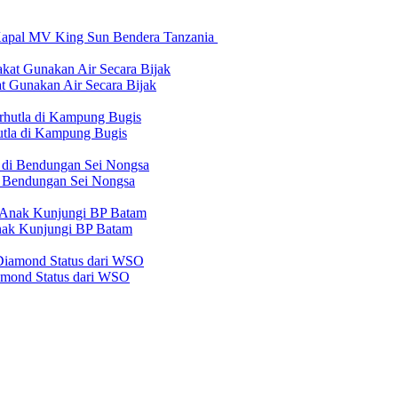
Kapal MV King Sun Bendera Tanzania
 Gunakan Air Secara Bijak
tla di Kampung Bugis
 Bendungan Sei Nongsa
nak Kunjungi BP Batam
iamond Status dari WSO
erilaku Perusahaan Pers
|
Pedoman Media Cyber
|
Visi Misi
|
Kode Eti