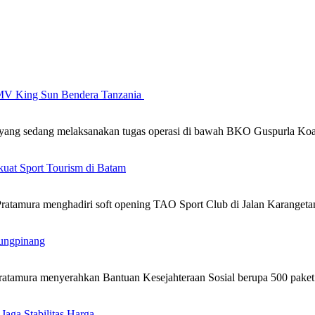
MV King Sun Bendera Tanzania
 yang sedang melaksanakan tugas operasi di bawah BKO Guspurla K
kuat Sport Tourism di Batam
atamura menghadiri soft opening TAO Sport Club di Jalan Karanget
ungpinang
atamura menyerahkan Bantuan Kesejahteraan Sosial berupa 500 pak
 Jaga Stabilitas Harga