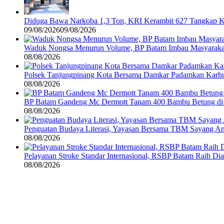
Diduga Bawa Narkoba 1,3 Ton, KRI Kerambit 627 Tangkap 
09/08/2026
09/08/2026
Waduk Nongsa Menurun Volume, BP Batam Imbau Masyarakat
08/08/2026
Polsek Tanjungpinang Kota Bersama Damkar Padamkan Karhu
08/08/2026
BP Batam Gandeng Mc Dermott Tanam 400 Bambu Betung di
08/08/2026
Penguatan Budaya Literasi, Yayasan Bersama TBM Sayang A
08/08/2026
Pelayanan Stroke Standar Internasional, RSBP Batam Raih D
08/08/2026
©
2024
zonakepri.com |
Tentang Kami
|
Redaksi
|
Disclaimer
|
Kode P