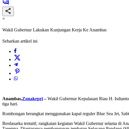
×
Wakil Gubernur Lakukan Kunjungan Kerja Ke Anambas
Sebarkan artikel ini
Anambas,
Zonakepri
–
Wakil Gubernur Kepulauan Riau H. Isdiant
tiga hari.
Rombongan berangkat menggunakan kapal reguler Blue Sea Jet, Sabtu
Berdasarka tentatif, rangkaian kegiatan Wakil Gubernur selama di A
Tarempa. Diantaranya pembangunan jembatan Selayang Pandang (SP),