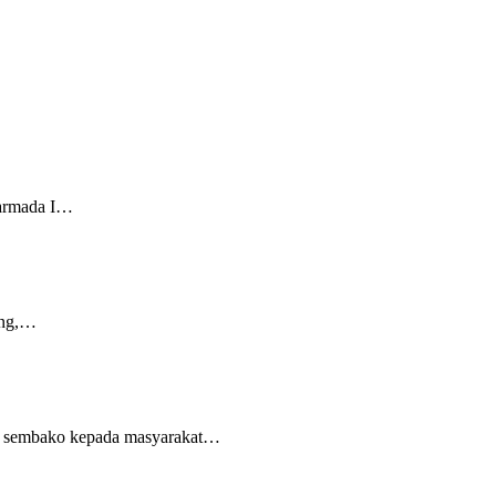
oarmada I…
ang,…
et sembako kepada masyarakat…