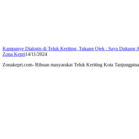
Kampanye Dialogis di Teluk Keriting, Tukang Ojek : Saya Dukung
Zona Kepri
14/11/2024
Zonakepri.com- Ribuan masyarakat Teluk Keriting Kota Tanjungpin