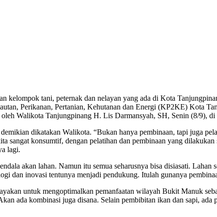
 kelompok tani, peternak dan nelayan yang ada di Kota Tanjungpina
elautan, Perikanan, Pertanian, Kehutanan dan Energi (KP2KE) Kota 
oleh Walikota Tanjungpinang H. Lis Darmansyah, SH, Senin (8/9), di 
 demikian dikatakan Walikota. “Bukan hanya pembinaan, tapi juga pel
kita sangat konsumtif, dengan pelatihan dan pembinaan yang dilakukan 
a lagi.
ndala akan lahan. Namun itu semua seharusnya bisa disiasati. Lahan 
ologi dan inovasi tentunya menjadi pendukung. Itulah gunanya pembin
iupayakan untuk mengoptimalkan pemanfaatan wilayah Bukit Manuk seb
kan ada kombinasi juga disana. Selain pembibitan ikan dan sapi, ada