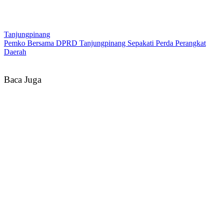
Tanjungpinang
Pemko Bersama DPRD Tanjungpinang Sepakati Perda Perangkat
Daerah
Baca Juga