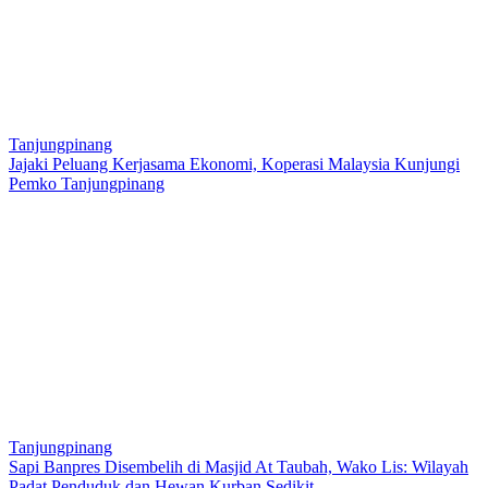
Tanjungpinang
Jajaki Peluang Kerjasama Ekonomi, Koperasi Malaysia Kunjungi
Pemko Tanjungpinang
Tanjungpinang
Sapi Banpres Disembelih di Masjid At Taubah, Wako Lis: Wilayah
Padat Penduduk dan Hewan Kurban Sedikit