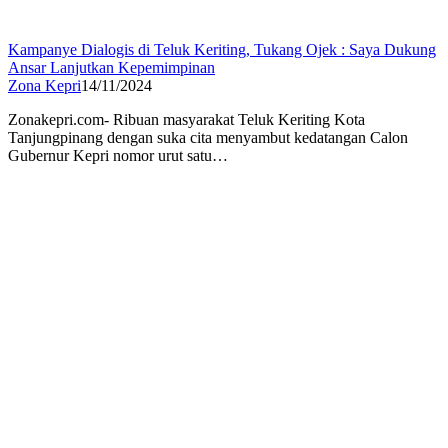
Kampanye Dialogis di Teluk Keriting, Tukang Ojek : Saya Dukung
Ansar Lanjutkan Kepemimpinan
Zona Kepri
14/11/2024
Zonakepri.com- Ribuan masyarakat Teluk Keriting Kota
Tanjungpinang dengan suka cita menyambut kedatangan Calon
Gubernur Kepri nomor urut satu…