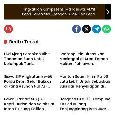
Tingkatkan Kompetensi Mahasiswa, AMSI
Kepri Teken MoU Dengan STAIN SAR Kepri
Berita Terkait
Tanjungpinang
Tanjungpinang
Dwi Ajeng Serahkan Bibit
Seorang Pria Ditemukan
Tanaman Buah Untuk
Meninggal di Area Taman
Kelompok Tani
Makam Pahlawan
Tanjungpinang
Hukrim
Tanjungpinang
Tanjungpinang
Siswa SIP Angkatan ke-56
Mantan Suami Kirim Rp100
Polda Kepri Gelar Baksos
Juta Lebih Untuk Bebaskan
di Panti Asuhan Nur Ar-
Susi dari Penyekapan di
Bintan
Tanjungpinang
Rohman Tanjungpinang
Myanmar
Pawai Ta’aruf MTQ XII
Harganas Ke-33, Kampung
Kepri, Durian dan Salak Sari
KB Seri Bulang
Intan Diusung Kafilah
Tanjungpinang Raih Juara
Bintan
III Tingkat Nasional