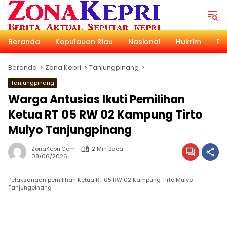
Langsung
ke
konten
Beranda
Kepulauan Riau
Nasional
Hukrim
Pol
Beranda
Zona Kepri
Tanjungpinang
Tanjungpinang
Warga Antusias Ikuti Pemilihan
Ketua RT 05 RW 02 Kampung Tirto
Mulyo Tanjungpinang
ZonaKepri.com
2 Min Baca
08/06/2026
Pelaksanaan pemilihan Ketua RT 05 RW 02 Kampung Tirto Mulyo
Tanjungpinang