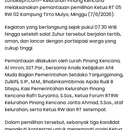
Zonakepri.com– Kelurahan Pinang Kencana
melaksanakan pemantauan pemilihan Ketua RT 05
RW 02 Kampung Tirto Mulyo, Minggu (7/6/2026).
Kegiatan yang berlangsung sejak pukul 07.30 WIB
hingga setelah salat Zuhur tersebut berjalan tertib,
aman, dan lancar dengan partisipasi warga yang
cukup tinggi.
Pemantauan dilakukan oleh Lurah Pinang Kencana,
Al Imron, SST.Par., bersama Analis Kebijakan Ahli
Muda Bagian Pemerintahan Setdako Tanjungpinang,
Zulkifli, S.IP., M.M., Bhabinkamtibmas Aipda Rudi B
Sitepu, Kasi Pemerintahan Kelurahan Pinang
Kencana Rafi’i Suryanto, S.Sos., Ketua Forum RTRW
Kelurahan Pinang Kencana Jarita Ahmad, S.Sos., staf
kelurahan, serta Ketua RW dan RT setempat.
Dalam pemilihan tersebut, sebanyak tiga kandidat
mengikuti kontestasi untuk menempati posisi Ketua