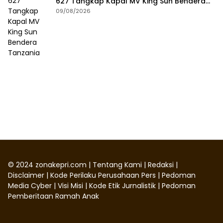
627 Tangkap Kapal MV King Sun Bendera
Tanzania
09/08/2026
©
2024
zonakepri.com |
Tentang Kami
|
Redaksi
|
Disclaimer
|
Kode Perilaku Perusahaan Pers
|
Pedoman
Media Cyber
|
Visi Misi
|
Kode Etik Jurnalistik
|
Pedoman
Pemberitaan Ramah Anak