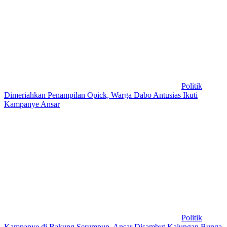
Politik
Dimeriahkan Penampilan Opick, Warga Dabo Antusias Ikuti
Kampanye Ansar
Politik
Kampanye di Bakung Serumpun, Ansar Disambut Kalungan Bunga