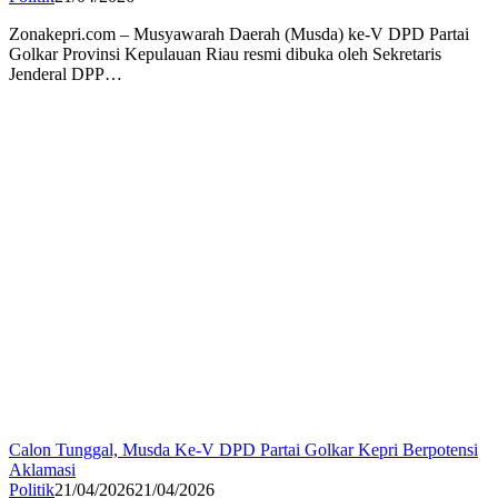
Zonakepri.com – Musyawarah Daerah (Musda) ke-V DPD Partai
Golkar Provinsi Kepulauan Riau resmi dibuka oleh Sekretaris
Jenderal DPP…
Calon Tunggal, Musda Ke-V DPD Partai Golkar Kepri Berpotensi
Aklamasi
Politik
21/04/2026
21/04/2026