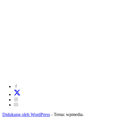
©
2024
zonakepri.com |
Tentang Kami
|
Redaksi
|
Disclaimer
|
Kode Perilaku Perusahaan Pers
|
Pedoman Media Cyber
|
Visi Misi
|
Kode Etik Jurnalistik
|
Pedoman Pemberitaan Ramah Anak
Didukung oleh WordPress
-
Tema: wpmedia.