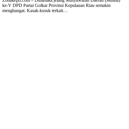
Zonakepri.com – Dinamika jelang Musyawarah Daerah (Musda)
ke-V DPD Partai Golkar Provinsi Kepulauan Riau semakin
menghangat. Kasak-kusuk terkait…