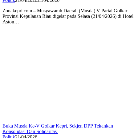
Politik
21/04/2026
21/04/2026
Zonakepri.com – Musyawarah Daerah (Musda) V Partai Golkar
Provinsi Kepulauan Riau digelar pada Selasa (21/04/2026) di Hotel
Aston…
Buka Musda Ke-V Golkar Kepri, Sekjen DPP Tekankan
Konsolidasi Dan Solidaritas
Politik
21/04/2026