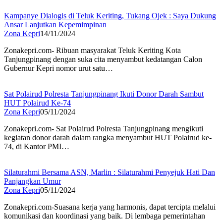
Kampanye Dialogis di Teluk Keriting, Tukang Ojek : Saya Dukung
Ansar Lanjutkan Kepemimpinan
Zona Kepri
14/11/2024
Zonakepri.com- Ribuan masyarakat Teluk Keriting Kota
Tanjungpinang dengan suka cita menyambut kedatangan Calon
Gubernur Kepri nomor urut satu…
Sat Polairud Polresta Tanjungpinang Ikuti Donor Darah Sambut
HUT Polairud Ke-74
Zona Kepri
05/11/2024
Zonakepri.com- Sat Polairud Polresta Tanjungpinang mengikuti
kegiatan donor darah dalam rangka menyambut HUT Polairud ke-
74, di Kantor PMI…
Silaturahmi Bersama ASN, Marlin : Silaturahmi Penyejuk Hati Dan
Panjangkan Umur
Zona Kepri
05/11/2024
Zonakepri.com-Suasana kerja yang harmonis, dapat tercipta melalui
komunikasi dan koordinasi yang baik. Di lembaga pemerintahan