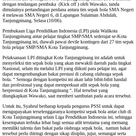
dengan tendangan pembuka (Kick off ) oleh Wawako, tanda
dimulainya pertandingan perdana antara tim sepak bola SMA Negeri
4 melawan SMA Negeri 6, di Lapangan Sulaiman Abdulah,
Tanjungpinang, Selasa (10/06).
Pembukaan Liga Pendidikan Indonesia (LPI) piala Walikota
Tanjungpinang antar pelajar tingkat SMP/SMA sederajat se-Kota
Tanjungpinang ini, diawali pawai devile kontingen dari 27 tim sepak
bola pelajar SMP/SMA Kota Tanjungpinang.
Pelaksanaan LPI ditingkat Kota Tanjungpinang ini adalah untuk
menyeleksi tim sepak bola yang akan mewakili daerah pada tingkat
Nasional, selain itu melalui LPI yang diikuti para pelajar ini, agar
dapat mengembangkan bakat prestasi di cabang olahraga sepak
bola. “ Semoga dengan kompetisi ini akan lahir bibit-bibit handal
dan profesional yang dapat memperkuat atlit sepak bola yang
berprestasi di Kota Tanjungpinang “. Hal tersebut yang
diungkapkan Wawako, saat memberi sambutan pada acara tersebut.
Untuk itu, Syahrul berharap kepada pengurus PSSI untuk dapat
mengupayakan terselenggaranya kompetisi sepak bola antar club di
Kota Tanjungpinang selain Liga Pendidikan Indonesia ini, sehingga
kesempatan terbuka lebar bagi semua atlit terutama yang memang
memiliki talenta dan bakat pada olahraga sepak bola, namun bakat
tersebut perlu diiringi dengan sikap disiplin, jujur, semangat serta