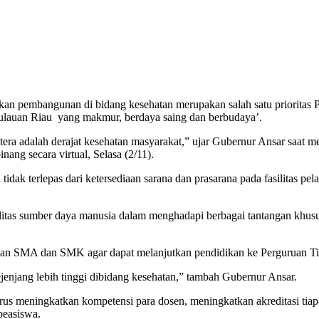
 pembangunan di bidang kesehatan merupakan salah satu prioritas Pe
lauan Riau yang makmur, berdaya saing dan berbudaya’.
tera adalah derajat kesehatan masyarakat,” ujar Gubernur Ansar saat
ng secara virtual, Selasa (2/11).
dak terlepas dari ketersediaan sarana dan prasarana pada fasilitas pe
ualitas sumber daya manusia dalam menghadapi berbagai tantangan khus
usan SMA dan SMK agar dapat melanjutkan pendidikan ke Perguruan Ti
enjang lebih tinggi dibidang kesehatan,” tambah Gubernur Ansar.
rus meningkatkan kompetensi para dosen, meningkatkan akreditasi ti
beasiswa.