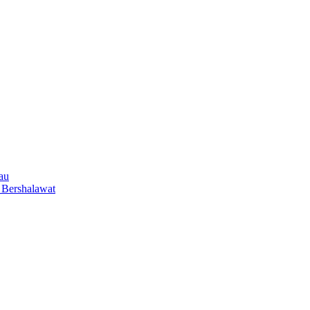
au
 Bershalawat