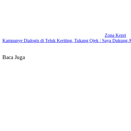
Zona Kepri
Kampanye Dialogis di Teluk Keriting, Tukang Ojek : Saya Dukung
Baca Juga