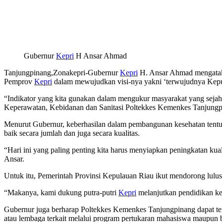
Gubernur
Kepri
H Ansar Ahmad
Tanjungpinang,Zonakepri-Gubernur
Kepri
H. Ansar Ahmad mengatakan
Pemprov
Kepri
dalam mewujudkan visi-nya yakni ‘terwujudnya Kepu
“Indikator yang kita gunakan dalam mengukur masyarakat yang sejah
Keperawatan, Kebidanan dan Sanitasi Poltekkes Kemenkes Tanjungpina
Menurut Gubernur, keberhasilan dalam pembangunan kesehatan tentu ti
baik secara jumlah dan juga secara kualitas.
“Hari ini yang paling penting kita harus menyiapkan peningkatan k
Ansar.
Untuk itu, Pemerintah Provinsi Kepulauan Riau ikut mendorong lul
“Makanya, kami dukung putra-putri
Kepri
melanjutkan pendidikan kej
Gubernur juga berharap Poltekkes Kemenkes Tanjungpinang dapat te
atau lembaga terkait melalui program pertukaran mahasiswa maupun 