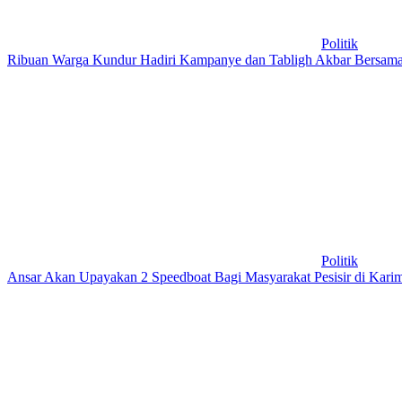
Politik
Ribuan Warga Kundur Hadiri Kampanye dan Tabligh Akbar Bersam
Politik
Ansar Akan Upayakan 2 Speedboat Bagi Masyarakat Pesisir di Kari