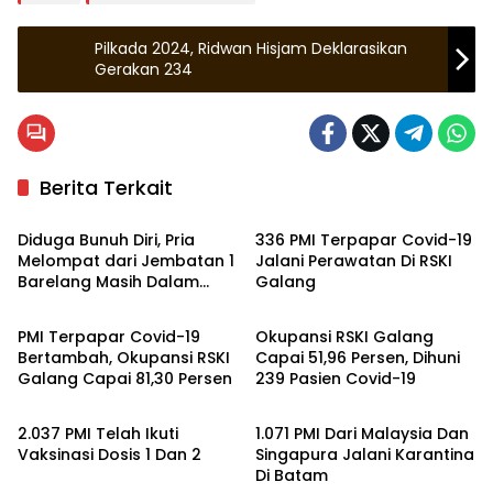
Pilkada 2024, Ridwan Hisjam Deklarasikan
Gerakan 234
Berita Terkait
Zona Kepri
Batam
Diduga Bunuh Diri, Pria
336 PMI Terpapar Covid-19
Melompat dari Jembatan 1
Jalani Perawatan Di RSKI
Barelang Masih Dalam
Galang
Batam
Batam
Pencarian
PMI Terpapar Covid-19
Okupansi RSKI Galang
Bertambah, Okupansi RSKI
Capai 51,96 Persen, Dihuni
Galang Capai 81,30 Persen
239 Pasien Covid-19
Batam
Kepulauan Riau
2.037 PMI Telah Ikuti
1.071 PMI Dari Malaysia Dan
Vaksinasi Dosis 1 Dan 2
Singapura Jalani Karantina
Di Batam