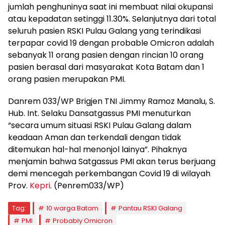
jumlah penghuninya saat ini membuat nilai okupansi
atau kepadatan setinggi 11.30%. Selanjutnya dari total
seluruh pasien RSKI Pulau Galang yang terindikasi
terpapar covid 19 dengan probable Omicron adalah
sebanyak 11 orang pasien dengan rincian 10 orang
pasien berasal dari masyarakat Kota Batam dan 1
orang pasien merupakan PMI.
Danrem 033/WP Brigjen TNI Jimmy Ramoz Manalu, S.
Hub. Int. Selaku Dansatgassus PMI menuturkan
“secara umum situasi RSKI Pulau Galang dalam
keadaan Aman dan terkendali dengan tidak
ditemukan hal-hal menonjol lainya”. Pihaknya
menjamin bahwa Satgassus PMI akan terus berjuang
demi mencegah perkembangan Covid 19 di wilayah
Prov.
Kepri
. (Penrem033/WP)
Tag:
10 warga Batam
Pantau RSKI Galang
PMI
Probably Omicron