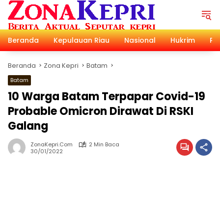
Langsung
ke
konten
Beranda
Kepulauan Riau
Nasional
Hukrim
Pol
Beranda
Zona Kepri
Batam
Batam
10 Warga Batam Terpapar Covid-19
Probable Omicron Dirawat Di RSKI
Galang
ZonaKepri.com
2 Min Baca
30/01/2022