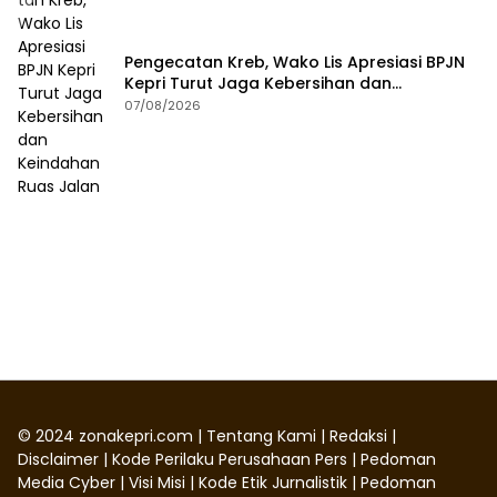
Pengecatan Kreb, Wako Lis Apresiasi BPJN
Kepri Turut Jaga Kebersihan dan
Keindahan Ruas Jalan
07/08/2026
©
2024
zonakepri.com |
Tentang Kami
|
Redaksi
|
Disclaimer
|
Kode Perilaku Perusahaan Pers
|
Pedoman
Media Cyber
|
Visi Misi
|
Kode Etik Jurnalistik
|
Pedoman