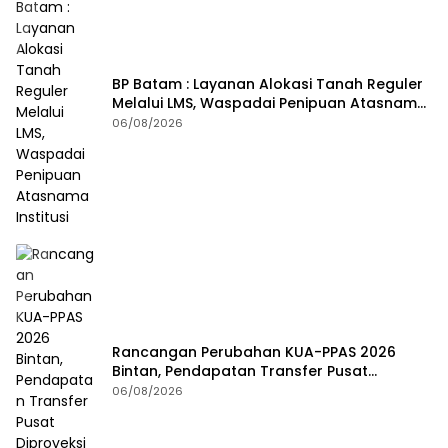
BP Batam : Layanan Alokasi Tanah Reguler
Melalui LMS, Waspadai Penipuan Atasnama
Institusi
06/08/2026
Rancangan Perubahan KUA-PPAS 2026
Bintan, Pendapatan Transfer Pusat
Diproyeksi Naik Rp1,41 Miliar
06/08/2026