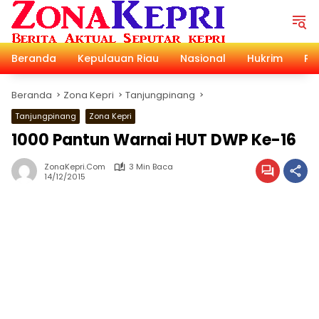
Langsung
ke
konten
Beranda
Kepulauan Riau
Nasional
Hukrim
Pol
Beranda
Zona Kepri
Tanjungpinang
Tanjungpinang
Zona Kepri
1000 Pantun Warnai HUT DWP Ke-16
ZonaKepri.com
3 Min Baca
14/12/2015