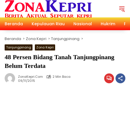
Langsung
ke
konten
Beranda
Kepulauan Riau
Nasional
Hukrim
Pol
Beranda
Zona Kepri
Tanjungpinang
Tanjungpinang
Zona Kepri
48 Persen Bidang Tanah Tanjungpinang
Belum Terdata
ZonaKepri.com
2 Min Baca
09/11/2015