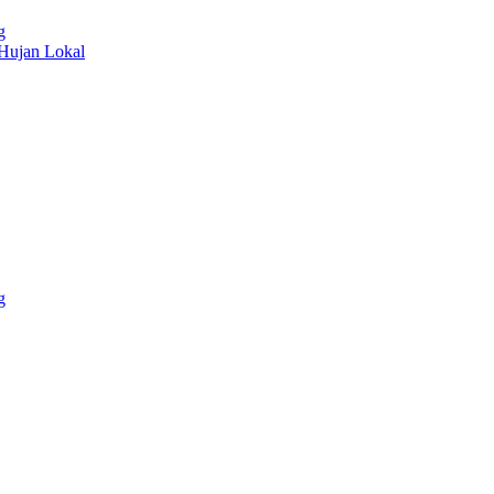
g
 Hujan Lokal
g