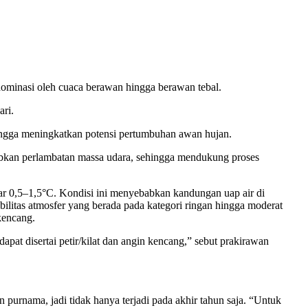
dominasi oleh cuaca berawan hingga berawan tebal.
ari.
ehingga meningkatkan potensi pertumbuhan awan hujan.
ebabkan perlambatan massa udara, sehingga mendukung proses
itar 0,5–1,5°C. Kondisi ini menyebabkan kandungan uap air di
bilitas atmosfer yang berada pada kategori ringan hingga moderat
kencang.
apat disertai petir/kilat dan angin kencang,” sebut prakirawan
 purnama, jadi tidak hanya terjadi pada akhir tahun saja. “Untuk