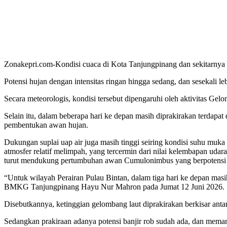
Zonakepri.com-Kondisi cuaca di Kota Tanjungpinang dan sekitarnya d
Potensi hujan dengan intensitas ringan hingga sedang, dan sesekali leba
Secara meteorologis, kondisi tersebut dipengaruhi oleh aktivitas G
Selain itu, dalam beberapa hari ke depan masih diprakirakan terdapa
pembentukan awan hujan.
Dukungan suplai uap air juga masih tinggi seiring kondisi suhu muka
atmosfer relatif melimpah, yang tercermin dari nilai kelembapan udar
turut mendukung pertumbuhan awan Cumulonimbus yang berpotensi men
“Untuk wilayah Perairan Pulau Bintan, dalam tiga hari ke depan masih 
BMKG Tanjungpinang Hayu Nur Mahron pada Jumat 12 Juni 2026.
Disebutkannya, ketinggian gelombang laut diprakirakan berkisar antar
Sedangkan prakiraan adanya potensi banjir rob sudah ada, dan memang 