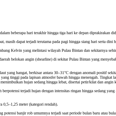
alam beberapa hari terakhir hingga tiga hari ke depan diprakirakan di
t, masih dapat terjadi terutama pada pagi hingga siang hari serta dini h
elombang Kelvin yang melintasi wilayah Pulau Bintan dan sekitarnya s
t daerah belokan angin (shearline) di sekitar Pulau Bintan yang meny
 laut yang hangat, berkisar antara 30–31°C dengan anomali positif sek
a yang tinggi pada lapisan atmosfer bawah hingga menengah. Tingkat la
imbulkan hujan sedang hingga lebat, disertai petir/kilat dan angin 
berpotensi terjadi hujan dengan intensitas ringan hingga sedang yang d
a 0,5–1,25 meter (kategori rendah).
potensi banjir rob umumnya terjadi saat periode bulan baru atau bulan