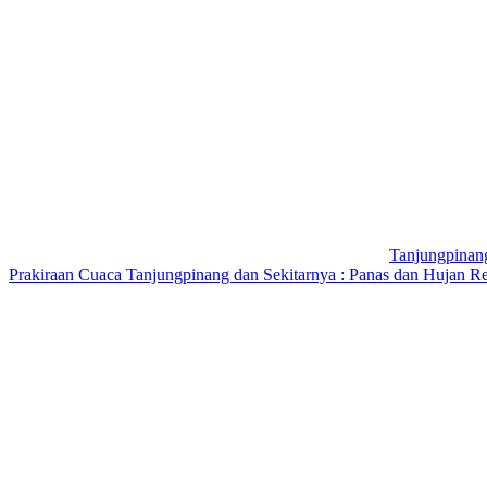
Tanjungpinan
Prakiraan Cuaca Tanjungpinang dan Sekitarnya : Panas dan Hujan Re