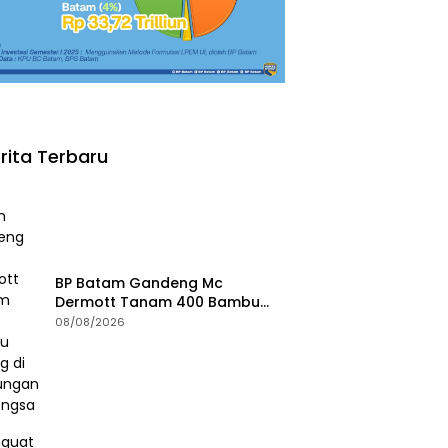
rita Terbaru
BP Batam Gandeng Mc
Dermott Tanam 400 Bambu
Betung di Bendungan Sei
08/08/2026
Nongsa