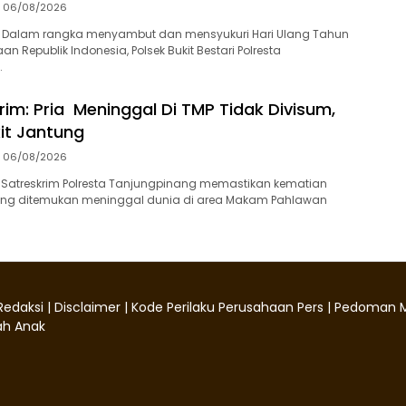
06/08/2026
 Dalam rangka menyambut dan mensyukuri Hari Ulang Tahun
n Republik Indonesia, Polsek Bukit Bestari Polresta
…
rim: Pria Meninggal Di TMP Tidak Divisum,
it Jantung
06/08/2026
 Satreskrim Polresta Tanjungpinang memastikan kematian
 yang ditemukan meninggal dunia di area Makam Pahlawan
Redaksi
|
Disclaimer
|
Kode Perilaku Perusahaan Pers
|
Pedoman M
h Anak