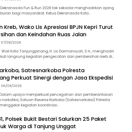
 Dekranasda Fun & Run 2026 tak sekadar menghadirkan ajang
iburan bagi masyarakat. Ketua Dekranasda Kota…
 Kreb, Wako Lis Apresiasi BPJN Kepri Turut
sihan dan Keindahan Ruas Jalan
07/08/2026
Wali Kota Tanjungpinang, H. Lis Darmansyah, S.H., menghadiri
kuti langsung kegiatan pengecatan dan pembersihan kerb di…
arkoba, Satresnarkoba Polresta
ang Perkuat Sinergi dengan Jasa Ekspedisi
06/08/2026
-Dalam upaya memperkuat pencegahan dan pemberantasan
 narkotika, Satuan Reserse Narkoba (Satresnarkoba) Polresta
menggelar kegiatan koordinasi…
1, Polsek Bukit Bestari Salurkan 25 Paket
uk Warga di Tanjung Unggat