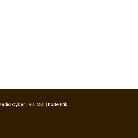
edia Cyber
|
Visi Misi
|
Kode Etik