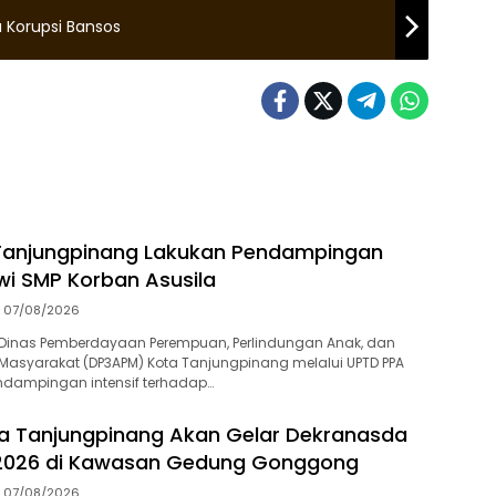
 Korupsi Bansos
Tanjungpinang Lakukan Pendampingan
swi SMP Korban Asusila
07/08/2026
Dinas Pemberdayaan Perempuan, Perlindungan Anak, dan
asyarakat (DP3APM) Kota Tanjungpinang melalui UPTD PPA
dampingan intensif terhadap…
a Tanjungpinang Akan Gelar Dekranasda
 2026 di Kawasan Gedung Gonggong
07/08/2026