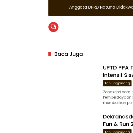
Anggota DPRD Natuna Didakwa
Baca Juga
UPTD PPA 
Intensif Si
Tanjungpinang
Zonakepri.com-
Pemberdayaan M
memberikan pen
Dekranasd
Fun & Run
Tanjungpinang