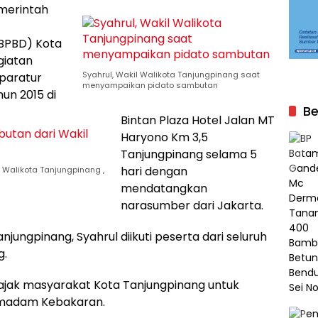
merintah
BPBD) Kota
giatan
Syahrul, Wakil Walikota Tanjungpinang saat
Aparatur
menyampaikan pidato sambutan
n 2015 di
Be
Bintan Plaza Hotel Jalan MT
Haryono Km 3,5
Tanjungpinang selama 5
hari dengan
Walikota Tanjungpinang ,
mendatangkan
narasumber dari Jakarta.
jungpinang, Syahrul diikuti peserta dari seluruh
g.
jak masyarakat Kota Tanjungpinang untuk
 Pemadam Kebakaran.