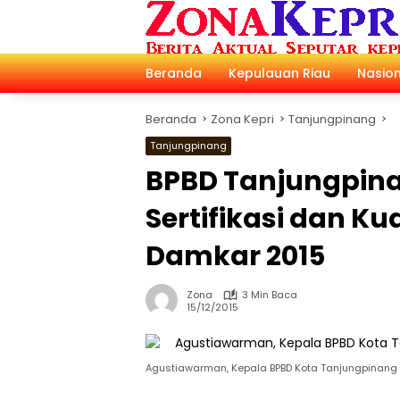
Langsung
ke
konten
Beranda
Kepulauan Riau
Nasion
Beranda
Zona Kepri
Tanjungpinang
Tanjungpinang
BPBD Tanjungpin
Sertifikasi dan Ku
Damkar 2015
Zona
3 Min Baca
15/12/2015
Agustiawarman, Kepala BPBD Kota Tanjungpinan