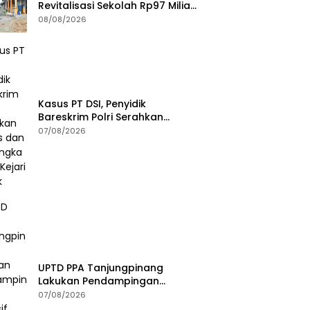
Revitalisasi Sekolah Rp97 Miliar,
Jangkau Wilayah 3T di Kepri
08/08/2026
Kasus PT DSI, Penyidik
Bareskrim Polri Serahkan
Berkas dan Tersangka AS ke
07/08/2026
Kejari Depok
UPTD PPA Tanjungpinang
Lakukan Pendampingan
Intensif Siswi SMP Korban
07/08/2026
Asusila