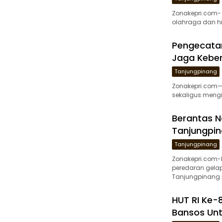
Zonakepri.com-
olahraga dan h
Pengecatan
Jaga Keber
Tanjungpinang
Zonakepri.com— 
sekaligus mengi
Berantas N
Tanjungpin
Tanjungpinang
Zonakepri.com
peredaran gelap
Tanjungpinang 
HUT RI Ke-8
Bansos Unt