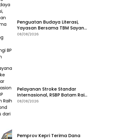
Penguatan Budaya Literasi,
Yayasan Bersama TBM Sayang
Anak Kunjungi BP Batam
08/08/2026
Pelayanan Stroke Standar
Internasional, RSBP Batam Raih
Diamond Status dari WSO
08/08/2026
Pemprov Kepri Terima Dana