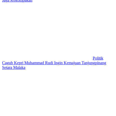
Jaga Kekompakan
Politik
Cagub Kepri Muhammad Rudi Ingin Kemajuan Tanjungpinang
Setara Malaka