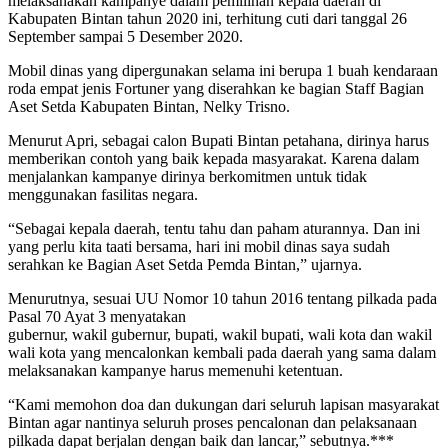
melaksanakan kampanye dalam pemilihan kepala daerah di
Kabupaten Bintan tahun 2020 ini, terhitung cuti dari tanggal 26
September sampai 5 Desember 2020.
Mobil dinas yang dipergunakan selama ini berupa 1 buah kendaraan
roda empat jenis Fortuner yang diserahkan ke bagian Staff Bagian
Aset Setda Kabupaten Bintan, Nelky Trisno.
Menurut Apri, sebagai calon Bupati Bintan petahana, dirinya harus
memberikan contoh yang baik kepada masyarakat. Karena dalam
menjalankan kampanye dirinya berkomitmen untuk tidak
menggunakan fasilitas negara.
“Sebagai kepala daerah, tentu tahu dan paham aturannya. Dan ini
yang perlu kita taati bersama, hari ini mobil dinas saya sudah
serahkan ke Bagian Aset Setda Pemda Bintan,” ujarnya.
Menurutnya, sesuai UU Nomor 10 tahun 2016 tentang pilkada pada
Pasal 70 Ayat 3 menyatakan
gubernur, wakil gubernur, bupati, wakil bupati, wali kota dan wakil
wali kota yang mencalonkan kembali pada daerah yang sama dalam
melaksanakan kampanye harus memenuhi ketentuan.
“Kami memohon doa dan dukungan dari seluruh lapisan masyarakat
Bintan agar nantinya seluruh proses pencalonan dan pelaksanaan
pilkada dapat berjalan dengan baik dan lancar,” sebutnya.***