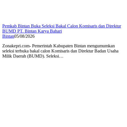
Pemkab Bintan Buka Seleksi Bakal Calon Komisaris dan Direktur
BUMD PT. Bintan Karya Bahari
Bintan
05/08/2026
Zonakepri.com- Pemerintah Kabupaten Bintan mengumumkan
seleksi terbuka bakal calon Komisaris dan Direktur Badan Usaha
Milik Daerah (BUMD). Seleksi…