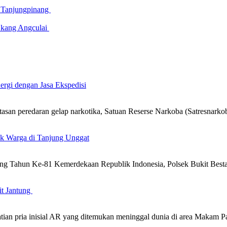
a Tanjungpinang
 Ekang Angculai
ergi dengan Jasa Ekspedisi
n peredaran gelap narkotika, Satuan Reserse Narkoba (Satresnarkob
uk Warga di Tanjung Unggat
g Tahun Ke-81 Kemerdekaan Republik Indonesia, Polsek Bukit Besta
it Jantung
atian pria inisial AR yang ditemukan meninggal dunia di area Maka