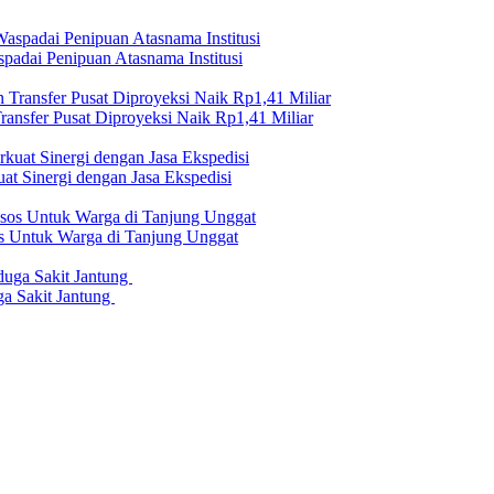
adai Penipuan Atasnama Institusi
nsfer Pusat Diproyeksi Naik Rp1,41 Miliar
at Sinergi dengan Jasa Ekspedisi
os Untuk Warga di Tanjung Unggat
a Sakit Jantung
erilaku Perusahaan Pers
|
Pedoman Media Cyber
|
Visi Misi
|
Kode Eti