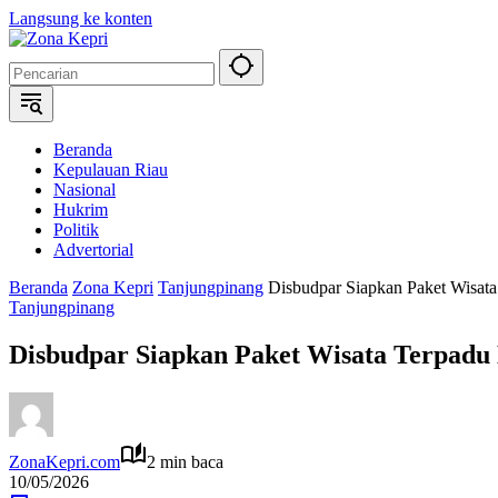
Langsung ke konten
Beranda
Kepulauan Riau
Nasional
Hukrim
Politik
Advertorial
Beranda
Zona Kepri
Tanjungpinang
Disbudpar Siapkan Paket Wisat
Tanjungpinang
Disbudpar Siapkan Paket Wisata Terpadu
ZonaKepri.com
2 min baca
10/05/2026