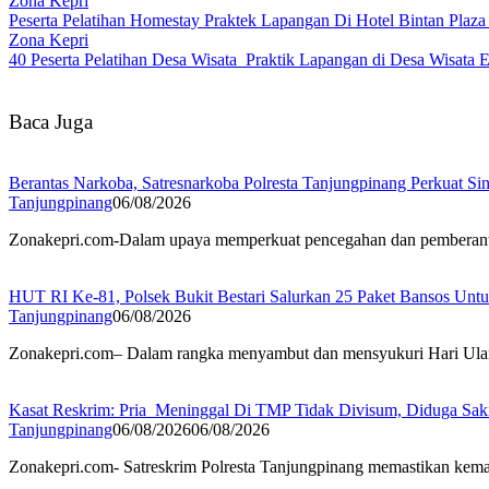
Zona Kepri
Peserta Pelatihan Homestay Praktek Lapangan Di Hotel Bintan Plaz
Zona Kepri
40 Peserta Pelatihan Desa Wisata Praktik Lapangan di Desa Wisata
Baca Juga
Berantas Narkoba, Satresnarkoba Polresta Tanjungpinang Perkuat Sin
Tanjungpinang
06/08/2026
Zonakepri.com-Dalam upaya memperkuat pencegahan dan pemberantasa
HUT RI Ke-81, Polsek Bukit Bestari Salurkan 25 Paket Bansos Unt
Tanjungpinang
06/08/2026
Zonakepri.com– Dalam rangka menyambut dan mensyukuri Hari Ulan
Kasat Reskrim: Pria Meninggal Di TMP Tidak Divisum, Diduga Sak
Tanjungpinang
06/08/2026
06/08/2026
Zonakepri.com- Satreskrim Polresta Tanjungpinang memastikan kem