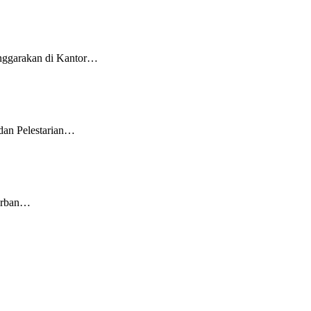
enggarakan di Kantor…
dan Pelestarian…
korban…