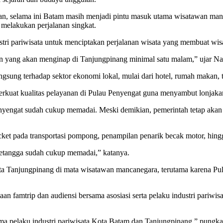
, selama ini Batam masih menjadi pintu masuk utama wisatawan man
melakukan perjalanan singkat.
stri pariwisata untuk menciptakan perjalanan wisata yang membuat wis
an yang akan menginap di Tanjungpinang minimal satu malam,” ujar Naz
gsung terhadap sektor ekonomi lokal, mulai dari hotel, rumah makan,
erkuat kualitas pelayanan di Pulau Penyengat guna menyambut lonjakan
nyengat sudah cukup memadai. Meski demikian, pemerintah tetap akan
acket pada transportasi pompong, penampilan penarik becak motor, hing
tetangga sudah cukup memadai,” katanya.
ata Tanjungpinang di mata wisatawan mancanegara, terutama karena Pu
aan famtrip dan audiensi bersama asosiasi serta pelaku industri pari
ma pelaku industri pariwisata Kota Batam dan Tanjungpinang,” pungka