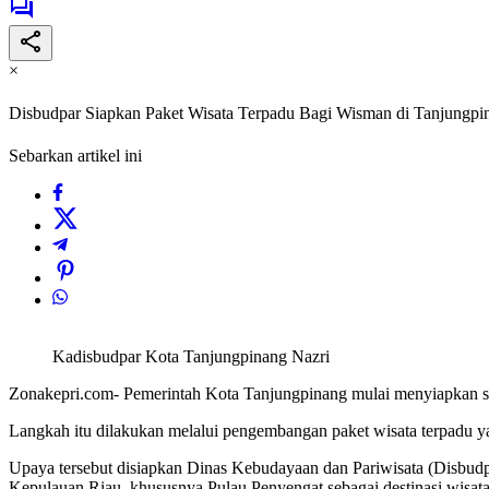
×
Disbudpar Siapkan Paket Wisata Terpadu Bagi Wisman di Tanjungpi
Sebarkan artikel ini
Kadisbudpar Kota Tanjungpinang Nazri
Zonakepri.com- Pemerintah Kota Tanjungpinang mulai menyiapkan str
Langkah itu dilakukan melalui pengembangan paket wisata terpadu 
Upaya tersebut disiapkan Dinas Kebudayaan dan Pariwisata (Disbudp
Kepulauan Riau, khususnya Pulau Penyengat sebagai destinasi wisata