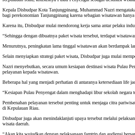
Kepala Disbudpar Kota Tanjungpinang, Muhammad Nazri mengatakan
bagi perekonomian Tanjungpinang karena sebagian wisatawan hanya 
Karena itu, Disbudpar mulai mendorong kerja sama antar pelaku indu
“Sehingga dengan dibuatnya paket wisata tersebut, terdapat wisataw
Menurutnya, peningkatan lama tinggal wisatawan akan berdampak lan
Selain menyiapkan strategi paket wisata, Disbudpar juga mulai memp
Nazri menyebutkan, secara umum kesiapan destinasi wisata Pulau Pe
pelayanan kepada wisatawan.
Beberapa hal yang menjadi perhatian di antaranya ketersediaan life j
“Kesiapan Pulau Penyengat dalam menghadapi libur sekolah negara 
Pembenahan pelayanan tersebut penting untuk menjaga citra pariwis
di Kepulauan Riau.
Disbudpar juga akan menindaklanjuti upaya tersebut melalui pelaksan
wisata daerah.
“Akan kita wujudkan dengan pelaksanaan famtrip dan audiensi bersa