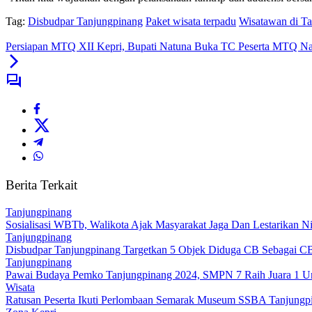
Tag:
Disbudpar Tanjungpinang
Paket wisata terpadu
Wisatawan di T
Persiapan MTQ XII Kepri, Bupati Natuna Buka TC Peserta MTQ N
Berita Terkait
Tanjungpinang
Sosialisasi WBTb, Walikota Ajak Masyarakat Jaga Dan Lestarikan N
Tanjungpinang
Disbudpar Tanjungpinang Targetkan 5 Objek Diduga CB Sebagai C
Tanjungpinang
Pawai Budaya Pemko Tanjungpinang 2024, SMPN 7 Raih Juara 1 Un
Wisata
Ratusan Peserta Ikuti Perlombaan Semarak Museum SSBA Tanjungp