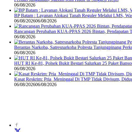
06/08/2026
BP Batam : Layanan Alokasi Tanah Reguler Melalui LMS, Wasp
06/08/2026
06/08/2026
Rancangan Perubahan KUA-PPAS 2026 Bintan, Pendapatan Tra
06/08/2026
Berantas Narkoba, Satresnarkoba Polresta Tanjungpinang Perku
06/08/2026
HUT RI Ke-81, Polsek Bukit Bestari Salurkan 25 Paket Bans
06/08/2026
Kasat Reskrim: Pria Meninggal Di TMP Tidak Divisum, Didug
06/08/2026
06/08/2026
©
2024
zonakepri.com |
Tentang Kami
|
Redaksi
|
Disclaimer
|
Kode P