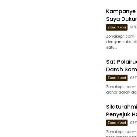
Kampanye Di
Saya Duku
Zona Kepri
14/
Zonakepri.com- 
dengan suka ci
satu…
Sat Polairu
Darah Samb
Zona Kepri
05/
Zonakepri.com- 
donor darah dal
Silaturahmi
Penyejuk H
Zona Kepri
05/
Zonakepri.com-S