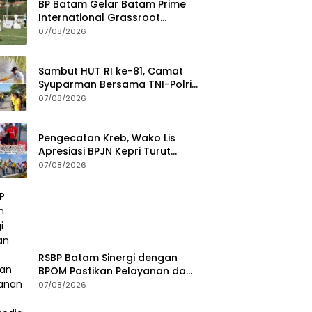
BP Batam Gelar Batam Prime
International Grassroot
Football Festival 2026
07/08/2026
Sambut HUT RI ke-81, Camat
Syuparman Bersama TNI-Polri
dan Instansi Goro di Pantai
07/08/2026
Piwang
Pengecatan Kreb, Wako Lis
Apresiasi BPJN Kepri Turut
Jaga Kebersihan dan
07/08/2026
Keindahan Ruas Jalan
RSBP Batam Sinergi dengan
BPOM Pastikan Pelayanan dan
Ketersediaan Obat Aman
07/08/2026