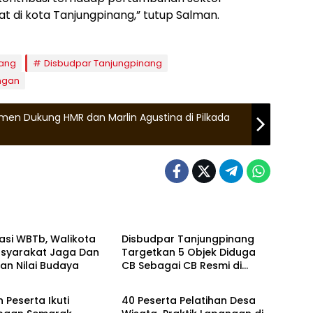
t di kota Tanjungpinang,” tutup Salman.
nang
Disbudpar Tanjungpinang
ngan
men Dukung HMR dan Marlin Agustina di Pilkada
gpinang
Tanjungpinang
sasi WBTb, Walikota
Disbudpar Tanjungpinang
asyarakat Jaga Dan
Targetkan 5 Objek Diduga
kan Nilai Budaya
CB Sebagai CB Resmi di
a
Zona Kepri
Tahun 2024
 Peserta Ikuti
40 Peserta Pelatihan Desa