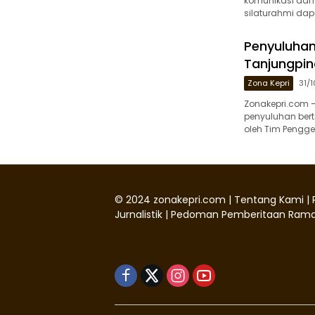
komunikasi dan 
silaturahmi dap
Penyuluhan 
Tanjungpin
Zona Kepri
31/
Zonakepri.com 
penyuluhan bert
oleh Tim Pengge
©
2024
zonakepri.com |
Tentang Kami
|
Jurnalistik
|
Pedoman Pemberitaan Rama