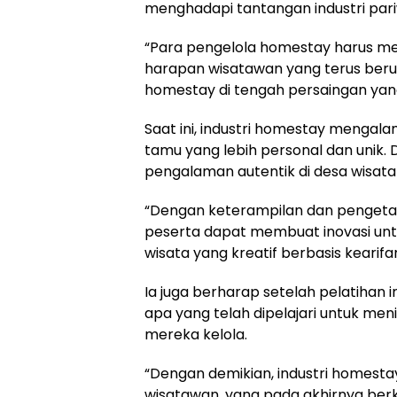
menghadapi tantangan industri pari
“Para pengelola homestay harus m
harapan wisatawan yang terus berub
homestay di tengah persaingan yang
Saat ini, industri homestay menga
tamu yang lebih personal dan unik.
pengalaman autentik di desa wisata 
“Dengan keterampilan dan pengetah
peserta dapat membuat inovasi un
wisata yang kreatif berbasis kearifan
Ia juga berharap setelah pelatihan
apa yang telah dipelajari untuk me
mereka kelola.
“Dengan demikian, industri homesta
wisatawan, yang pada akhirnya ber