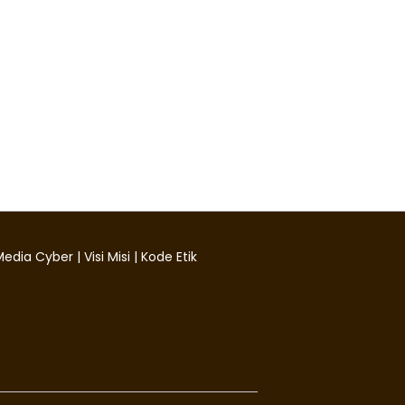
edia Cyber
|
Visi Misi
|
Kode Etik