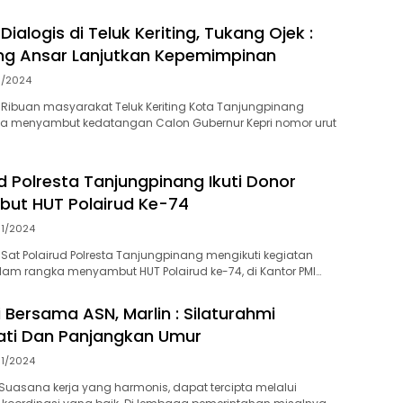
alogis di Teluk Keriting, Tukang Ojek :
ng Ansar Lanjutkan Kepemimpinan
11/2024
Ribuan masyarakat Teluk Keriting Kota Tanjungpinang
ta menyambut kedatangan Calon Gubernur Kepri nomor urut
d Polresta Tanjungpinang Ikuti Donor
ut HUT Polairud Ke-74
11/2024
Sat Polairud Polresta Tanjungpinang mengikuti kegiatan
am rangka menyambut HUT Polairud ke-74, di Kantor PMI…
 Bersama ASN, Marlin : Silaturahmi
ati Dan Panjangkan Umur
11/2024
uasana kerja yang harmonis, dapat tercipta melalui