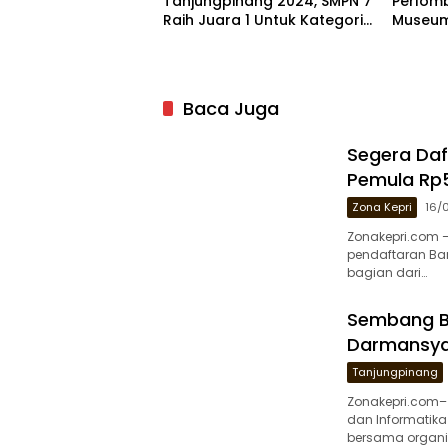
Tanjungpinang 2024, SMPN 7
Perlom
Raih Juara 1 Untuk Kategori
Museum
Sekolah
Tanjun
Baca Juga
Segera Daf
Pemula Rp5
Zona Kepri
16/
Zonakepri.com 
pendaftaran Ba
bagian dari…
Sembang Be
Darmansyah
Tanjungpinang
Zonakepri.com–
dan Informatik
bersama organis