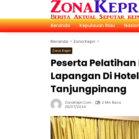
Langsung
ke
konten
Beranda
Kepulauan Riau
Nasion
Beranda
Zona Kepri
Zona Kepri
Peserta Pelatiha
Lapangan Di Hotel
Tanjungpinang
ZonaKepri.com
2 Min Baca
28/07/2024