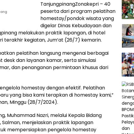
TanjungpinangZonakepri – 40
peserta dari program pelatihan
inang
homestay/pondok wisata yang
digelar Dinas Kebudayaan dan
gpinang melakukan praktik lapangan, di hotel
i terakhir kegiatan, Jum’at (26/7) kemarin.
patkan pelatihan langsung mengenai berbagai
nt desk dan layanan kamar, serta simulasi
ar, dan penanganan permintaan khusus dari
gelola homestay dengan efektif. Pelatihan
aru yang bisa kami terapkan di homestay kami,”
ihan, Minggu (28/7/2024).
ng, Muhammad Nazri, melalui Kepala Bidang
, Salman, menjelaskan praktik lapangan
ntuk mempersiapkan pengelola homestay