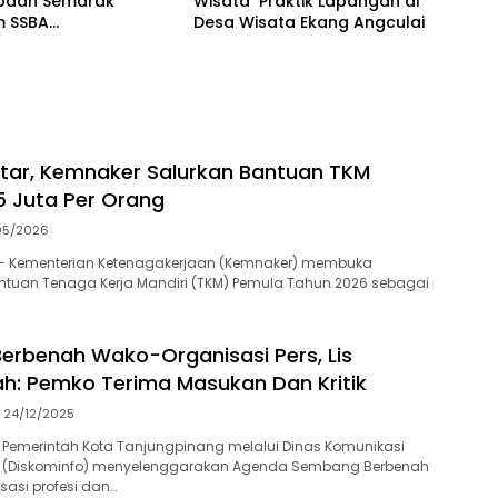
baan Semarak
Wisata Praktik Lapangan di
 SSBA
Desa Wisata Ekang Angculai
gpinang 2024
tar, Kemnaker Salurkan Bantuan TKM
 Juta Per Orang
05/2026
— Kementerian Ketenagakerjaan (Kemnaker) membuka
ntuan Tenaga Kerja Mandiri (TKM) Pemula Tahun 2026 sebagai
rbenah Wako-Organisasi Pers, Lis
: Pemko Terima Masukan Dan Kritik
24/12/2025
 Pemerintah Kota Tanjungpinang melalui Dinas Komunikasi
a (Diskominfo) menyelenggarakan Agenda Sembang Berbenah
asi profesi dan…