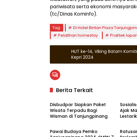
pariwisata serta ekonomi masyaraka
(tc/Dinas Kominfo).
Tag:
Di Hotel Bintan Plaza Tanjungpi
Pelatihan homestay
Praktek lapa
HUT ke-14, Viking Batam Komit
Kepri 2024
Berita Terkait
Tanjungpinang
Tanjun
Disbudpar Siapkan Paket
Sosiali
Wisata Terpadu Bagi
Ajak M
Wisman di Tanjungpinang
Lestari
Tanjungpinang
Wisat
Pawai Budaya Pemko
Ratusan