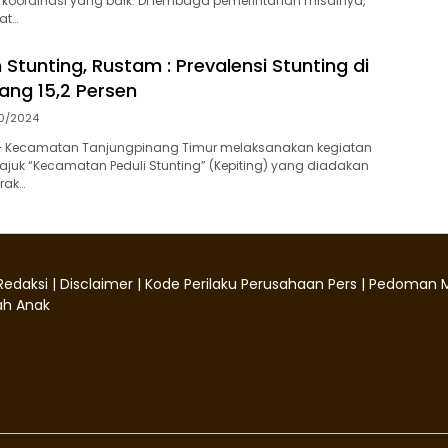
koordinasi yang baik. Di lembaga pemerintahan misalnya,
at…
Stunting, Rustam : Prevalensi Stunting di
ang 15,2 Persen
10/2024
– Kecamatan Tanjungpinang Timur melaksanakan kegiatan
ajuk “Kecamatan Peduli Stunting” (Kepiting) yang diadakan
rak…
Redaksi
|
Disclaimer
|
Kode Perilaku Perusahaan Pers
|
Pedoman M
h Anak