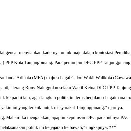
ai gencar menyiapkan kadernya untuk maju dalam kontestasi Pemiliha
PC) PPP Kota Tanjungpinang. Para pemimpin DPC PPP Tanjungpinang te
 Faulanda Adinata (MFA) maju sebagai Calon Wakil Walikota (Cawawa
anti,” terang Rony Nainggolan selaku Wakil Ketua DPC PPP Tanjungp
e partai lain, agar langkah politik ini terus berjalan sebagaimana me
yakin ini yang terbaik untuk masyarakat Tanjungpinang,” ujarnya.
 Mahardika mengatakan, apapun keputusan DPC pada intinya PAC aka
aksanakan politik ini ke jajaran ke bawah,” ungkapnya. ***