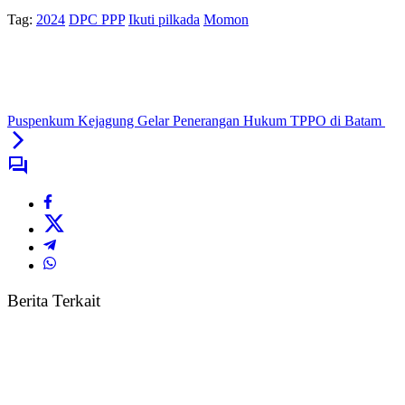
Tag:
2024
DPC PPP
Ikuti pilkada
Momon
Puspenkum Kejagung Gelar Penerangan Hukum TPPO di Batam
Berita Terkait