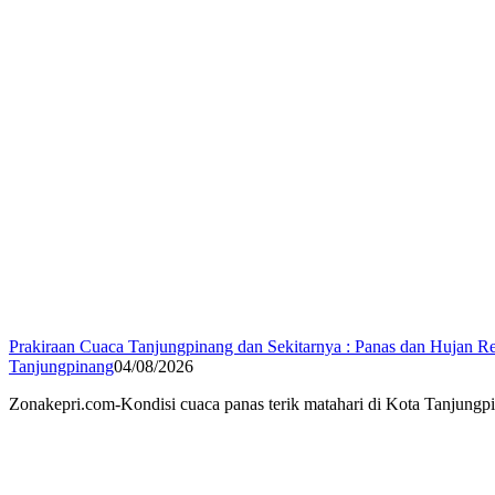
Prakiraan Cuaca Tanjungpinang dan Sekitarnya : Panas dan Hujan Re
Tanjungpinang
04/08/2026
Zonakepri.com-Kondisi cuaca panas terik matahari di Kota Tanjungp