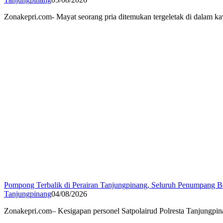
Zonakepri.com- ‎Mayat seorang pria ditemukan tergeletak di dala
Pompong Terbalik di Perairan Tanjungpinang, Seluruh Penumpang Be
Tanjungpinang
04/08/2026
Zonakepri.com– Kesigapan personel Satpolairud Polresta Tanjungpin