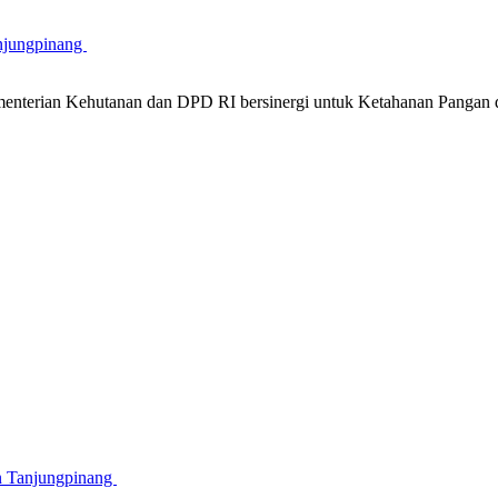
njungpinang
nterian Kehutanan dan DPD RI bersinergi untuk Ketahanan Pangan 
n Tanjungpinang