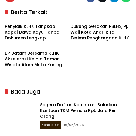
Berita Terkait
Hukrim
Zona Kepri
Penyidik KLHK Tangkap
Dukung Gerakan PBLHS, Pj.
Kapal Bawa Kayu Tanpa
Wali Kota Andri Rizal
Dokumen Lengkap
Terima Penghargaan KLHK
Zona Kepri
BP Batam Bersama KLHK
Akselerasi Kelola Taman
Wisata Alam Muka Kuning
Baca Juga
Segera Daftar, Kemnaker Salurkan
Bantuan TKM Pemula Rp5 Juta Per
Orang
Zona Kepri
16/05/2026