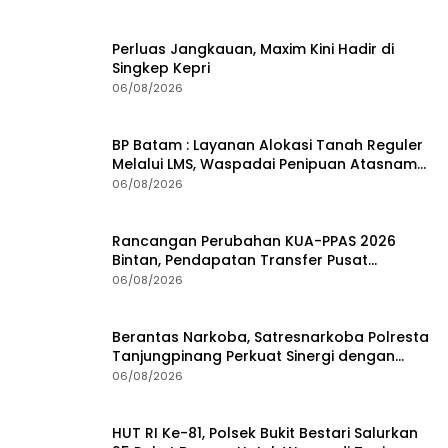
RSBP Batam Sinergi dengan BPOM Pastikan
Pelayanan dan Ketersediaan Obat Aman
07/08/2026
Perluas Jangkauan, Maxim Kini Hadir di
Singkep Kepri
06/08/2026
BP Batam : Layanan Alokasi Tanah Reguler
Melalui LMS, Waspadai Penipuan Atasnama
Institusi
06/08/2026
Rancangan Perubahan KUA-PPAS 2026
Bintan, Pendapatan Transfer Pusat
Diproyeksi Naik Rp1,41 Miliar
06/08/2026