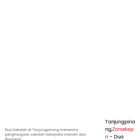
Tanjungpina
ng,
Zonakep
Dua Sekolah di Tanjungpinang menerima
penghargaan sekolah Adiwiyata mandiri dan
ri
– Dua
Nasional