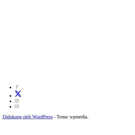
©
2024
zonakepri.com |
Tentang Kami
|
Redaksi
|
Disclaimer
|
Kode Perilaku Perusahaan Pers
|
Pedoman Media Cyber
|
Visi Misi
|
Kode Etik Jurnalistik
|
Pedoman Pemberitaan Ramah Anak
Didukung oleh WordPress
-
Tema: wpmedia.