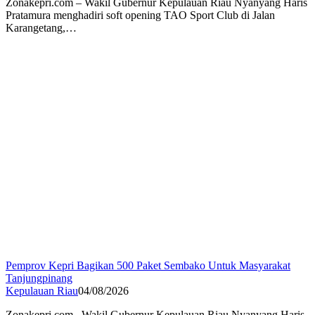
Zonakepri.com – Wakil Gubernur Kepulauan Riau Nyanyang Haris
Pratamura menghadiri soft opening TAO Sport Club di Jalan
Karangetang,…
Pemprov Kepri Bagikan 500 Paket Sembako Untuk Masyarakat
Tanjungpinang
Kepulauan Riau
04/08/2026
Zonakepri.com– Wakil Gubernur Kepulauan Riau Nyanyang Haris