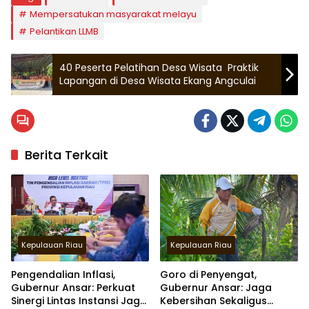
Mempersatukan masyarakat melayu
Pelantikan LLMB
40 Peserta Pelatihan Desa Wisata Praktik
Lapangan di Desa Wisata Ekang Angculai
Berita Terkait
Kepulauan Riau
Kepulauan Riau
Pengendalian Inflasi,
Goro di Penyengat,
Gubernur Ansar: Perkuat
Gubernur Ansar: Jaga
Sinergi Lintas Instansi Jaga
Kebersihan Sekaligus