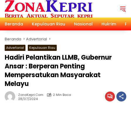
Langsung
ke
konten
Beranda
Kepulauan Riau
Nasional
Hukrim
Pol
Beranda
Advertorial
Advertorial
Kepulauan Riau
Hadiri Pelantikan LLMB, Gubernur
Ansar : Berperan Penting
Mempersatukan Masyarakat
Melayu
ZonaKepri.com
2 Min Baca
28/07/2024