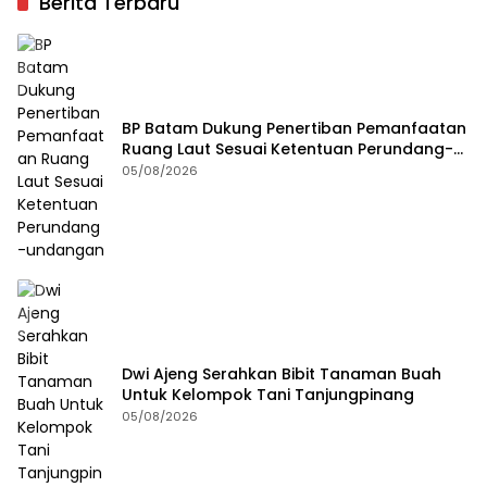
Berita Terbaru
BP Batam Dukung Penertiban Pemanfaatan
Ruang Laut Sesuai Ketentuan Perundang-
undangan
05/08/2026
Dwi Ajeng Serahkan Bibit Tanaman Buah
Untuk Kelompok Tani Tanjungpinang
05/08/2026