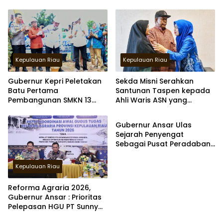
Stabilitas Harga
Merawat Kawasan
bersejarah
Kepulauan Riau
Kepulauan Riau
Gubernur Kepri Peletakan
Sekda Misni Serahkan
Batu Pertama
Santunan Taspen kepada
Pembangunan SMKN 13
Ahli Waris ASN yang
Kepulauan Riau
dan 14 di Batam
Meninggal Dunia
Gubernur Ansar Ulas
Sejarah Penyengat
Sebagai Pusat Peradaban
Melayu di Kompas TV
Kepulauan Riau
Reforma Agraria 2026,
Gubernur Ansar : Prioritas
Pelepasan HGU PT Sunny
Mas Prima Agung 3000 Ha