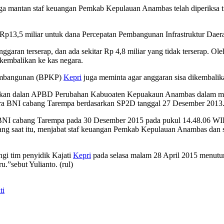
 mantan staf keuangan Pemkab Kepulauan Anambas telah diperiksa ti
i Rp13,5 miliar untuk dana Percepatan Pembangunan Infrastruktur Da
 anggaran terserap, dan ada sekitar Rp 4,8 miliar yang tidak terserap.
kembalikan ke kas negara.
Pembangunan (BPKP)
Kepri
juga meminta agar anggaran sisa dikembalik
kan dalan APBD Perubahan Kabuoaten Kepuakaun Anambas dalam mata 
ara BNI cabang Tarempa berdasarkan SP2D tanggal 27 Desember 2013
 BNI cabang Tarempa pada 30 Desember 2015 pada pukul 14.48.06 WIB
ang saat itu, menjabat staf keuangan Pemkab Kepulauan Anambas dan
gi tim penyidik Kajati
Kepri
pada selasa malam 28 April 2015 menutur
”sebut Yulianto. (rul)
ti