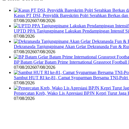
Kasus PT DSI, Penyidik Bareskrim Polri Serahkan Berkas da
07/08/2026
07/08/2026
UPTD PPA Tanjungpinang Lakukan Pendampingan Intensif Si
07/08/2026
Dekranasda Tanjungpinang Akan Gelar Dekranasda Fun & R
07/08/2026
07/08/2026
BP Batam Gelar Batam Prime International Grassroot Football 
07/08/2026
07/08/2026
Sambut HUT RI ke-81, Camat Syuparman Bersama TNI-Polri da
07/08/2026
Pengecatan Kreb, Wako Lis Apresiasi BPJN Kepri Turut Jaga
07/08/2026
©
2024
zonakepri.com |
Tentang Kami
|
Redaksi
|
Disclaimer
|
Kode P