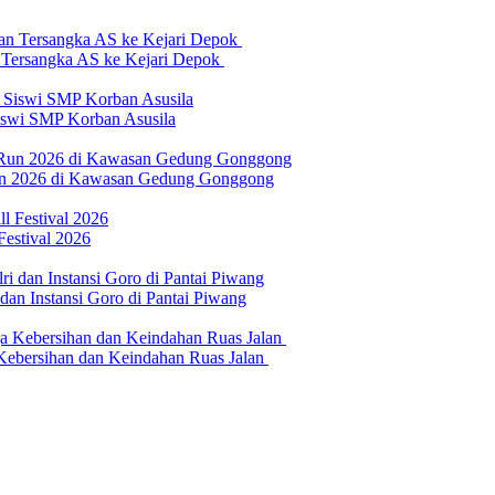
n Tersangka AS ke Kejari Depok
swi SMP Korban Asusila
un 2026 di Kawasan Gedung Gonggong
Festival 2026
n Instansi Goro di Pantai Piwang
 Kebersihan dan Keindahan Ruas Jalan
erilaku Perusahaan Pers
|
Pedoman Media Cyber
|
Visi Misi
|
Kode Eti