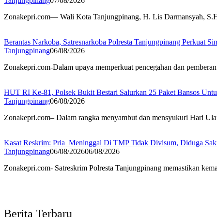
Tanjungpinang
07/08/2026
Zonakepri.com— Wali Kota Tanjungpinang, H. Lis Darmansyah, S.H.,
Berantas Narkoba, Satresnarkoba Polresta Tanjungpinang Perkuat Sin
Tanjungpinang
06/08/2026
Zonakepri.com-Dalam upaya memperkuat pencegahan dan pemberantasa
HUT RI Ke-81, Polsek Bukit Bestari Salurkan 25 Paket Bansos Unt
Tanjungpinang
06/08/2026
Zonakepri.com– Dalam rangka menyambut dan mensyukuri Hari Ulan
Kasat Reskrim: Pria Meninggal Di TMP Tidak Divisum, Diduga Sak
Tanjungpinang
06/08/2026
06/08/2026
Zonakepri.com- Satreskrim Polresta Tanjungpinang memastikan kem
Berita Terbaru