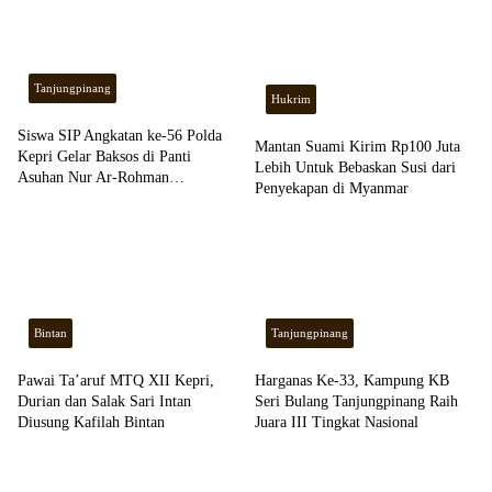
Tanjungpinang
Hukrim
Siswa SIP Angkatan ke-56 Polda
Mantan Suami Kirim Rp100 Juta
Kepri Gelar Baksos di Panti
Lebih Untuk Bebaskan Susi dari
Asuhan Nur Ar-Rohman
Penyekapan di Myanmar
Tanjungpinang
Bintan
Tanjungpinang
Pawai Ta’aruf MTQ XII Kepri,
Harganas Ke-33, Kampung KB
Durian dan Salak Sari Intan
Seri Bulang Tanjungpinang Raih
Diusung Kafilah Bintan
Juara III Tingkat Nasional