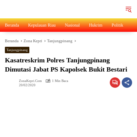
Langsung
ke
konten
Beranda
Kepulauan Riau
Nasional
Hukrim
Politik
Ad
Beranda
Zona Kepri
Tanjungpinang
Tanjungpinang
Kasatreskrim Polres Tanjungpinang
Dimutasi Jabat PS Kapolsek Bukit Bestari
ZonaKepri.com
1 Min Baca
20/02/2020