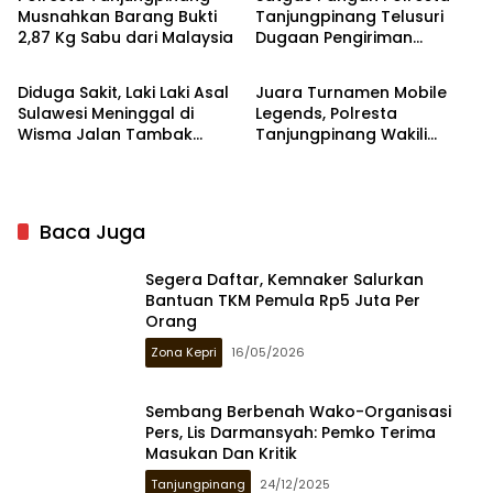
Musnahkan Barang Bukti
Tanjungpinang Telusuri
2,87 Kg Sabu dari Malaysia
Dugaan Pengiriman
Tanjungpinang
Tanjungpinang
Bawang Tanpa Dokumen
Diduga Sakit, Laki Laki Asal
Juara Turnamen Mobile
Sulawesi Meninggal di
Legends, Polresta
Wisma Jalan Tambak
Tanjungpinang Wakili
Tanjungpinang
Polda Kepri ke Tingkat
Mabes Polri
Baca Juga
Segera Daftar, Kemnaker Salurkan
Bantuan TKM Pemula Rp5 Juta Per
Orang
Zona Kepri
16/05/2026
Sembang Berbenah Wako-Organisasi
Pers, Lis Darmansyah: Pemko Terima
Masukan Dan Kritik
Tanjungpinang
24/12/2025