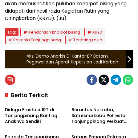
akan memusnahkan puluhan kenalpot bising yang
didapati dari hasil razia Kegiatan Rutin yang
Ditingkatkan (KRYD). (Ju)
Tag:
Kendaraan knalpot bising
KRYD
Polresta Tanjungpinang
Terjaring razia
Aksi Demo Anarkis Di Kantor BP Batam,
Pegawai dan Aparat Kepolisian Jadi Korban
Berita Terkait
Hukrim
Tanjungpinang
Diduga Frustasi, IRT di
Berantas Narkoba,
Tanjungpinang Banting
Satresnarkoba Polresta
Anaknya Sendiri
Tanjungpinang Perkuat
Hukrim
Tanjungpinang
Sinergi dengan Jasa
Ekspedisi
Polresta Tanjungpinang
Satgas Pangan Polresta