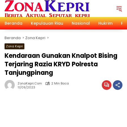
Langsung
ke
konten
Beranda
Kepulauan Riau
Nasional
Hukrim
Pol
Beranda
Zona Kepri
Zona Kepri
Kendaraan Gunakan Knalpot Bising
Terjaring Razia KRYD Polresta
Tanjungpinang
ZonaKepri.com
2 Min Baca
11/09/2023