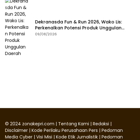
Dekranasda Fun & Run 2026, Wako Lis:
Perkenalkan Potensi Produk Unggulan
Daerah
09/08/2026
©
2024
zonakepri.com |
Tentang Kami
|
Redaksi
|
Disclaimer
|
Kode Perilaku Perusahaan Pers
|
Pedoman
Media Cyber
|
Visi Misi
|
Kode Etik Jurnalistik
|
Pedoman