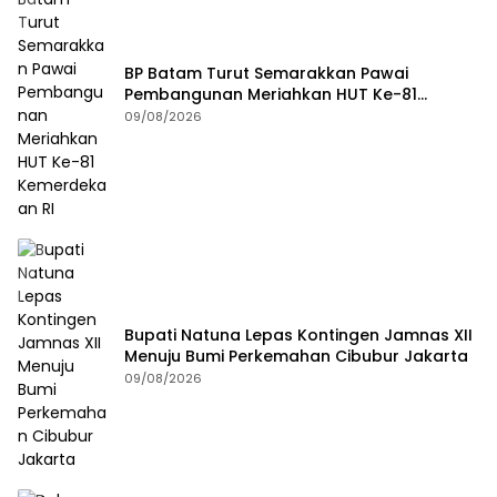
BP Batam Turut Semarakkan Pawai
Pembangunan Meriahkan HUT Ke-81
Kemerdekaan RI
09/08/2026
Bupati Natuna Lepas Kontingen Jamnas XII
Menuju Bumi Perkemahan Cibubur Jakarta
09/08/2026