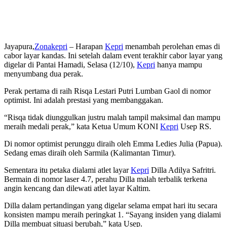
Jayapura,
Zonakepri
– Harapan
Kepri
menambah perolehan emas di
cabor layar kandas. Ini setelah dalam event terakhir cabor layar yang
digelar di Pantai Hamadi, Selasa (12/10),
Kepri
hanya mampu
menyumbang dua perak.
Perak pertama di raih Risqa Lestari Putri Lumban Gaol di nomor
optimist. Ini adalah prestasi yang membanggakan.
“Risqa tidak diunggulkan justru malah tampil maksimal dan mampu
meraih medali perak,” kata Ketua Umum KONI
Kepri
Usep RS.
Di nomor optimist perunggu diraih oleh Emma Ledies Julia (Papua).
Sedang emas diraih oleh Sarmila (Kalimantan Timur).
Sementara itu petaka dialami atlet layar
Kepri
Dilla Adilya Safritri.
Bermain di nomor laser 4.7, perahu Dilla malah terbalik terkena
angin kencang dan dilewati atlet layar Kaltim.
Dilla dalam pertandingan yang digelar selama empat hari itu secara
konsisten mampu meraih peringkat 1. “Sayang insiden yang dialami
Dilla membuat situasi berubah,” kata Usep.