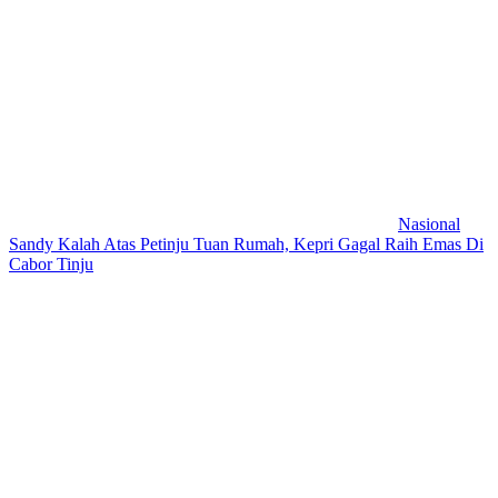
Nasional
Sandy Kalah Atas Petinju Tuan Rumah, Kepri Gagal Raih Emas Di
Cabor Tinju