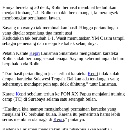
Hanya berselang 20 detik, Rolin berhasil membuat kedudukan
menjadi imbang 1-1. Rolin semakin bersemangat, ia merangsek
membongkar pertahanan lawan.
Sayang upayanya tak membuahkan hasil. Hingga pertandingan
yang digelar sepanjang tiga menit usai
Kedudukan tak berubah 1-1. Wasit memutuskan YM Qasim tampil
sebagai pemenang dan melaju ke babak selanjutnya.
Pelatih Karate
Kepri
Larisman Sinambela mengatakan karateka
Rolin sudah berjuang sekuat tenaga. Sayang keberuntungan belum
berpihak pada Rolin.
“Dari hasil pertandingan jelas terlihat karateka
Kepri
tidak kalah
dengan karateka Sulawesi Tengah. Bahkan ada tendangan yang
seharusnya mendapat poin tapi tidak dihitung,” tutur Larisman.
Karate
Kepri
sebelum terjun ke PON XX Papua menjalani training
camp (TC) di Surabaya selama satu setengah bulan.
“Hasilnya kita mampu mengimbangi permainan karateka yang
menjalani TC berbulan-bulan. Karena itu pemerintah harus lebih
serius membina olahraga di
Kepri
,” pintanya.
Kedepan Larisman mengatakan jika pihaknya akan kembali