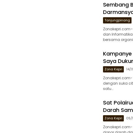
Sembang Be
Darmansyah
Tanjungpinang
Zonakepri.com–
dan Informatik
bersama organis
Kampanye Di
Saya Duku
Zona Kepri
14/
Zonakepri.com- 
dengan suka ci
satu…
Sat Polairu
Darah Samb
Zona Kepri
05/
Zonakepri.com- 
donor darah dal