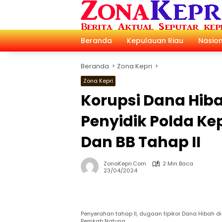
Langsung
ke
konten
Beranda
Kepulauan Riau
Nasion
Beranda
Zona Kepri
Zona Kepri
Korupsi Dana Hib
Penyidik Polda Ke
Dan BB Tahap II
ZonaKepri.com
2 Min Baca
23/04/2024
Penyerahan tahap II, dugaan tipikor Dana Hibah di
Pemkab Natuna