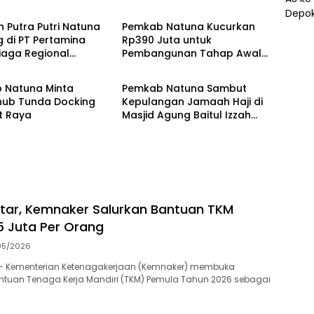
 Putra Putri Natuna
Pemkab Natuna Kucurkan
 di PT Pertamina
Rp390 Juta untuk
iaga Regional
Pembangunan Tahap Awal
a
Natuna
gut
Masjid Jami’ Tanjung
 Natuna Minta
Pemkab Natuna Sambut
ub Tunda Docking
Kepulangan Jamaah Haji di
it Raya
Masjid Agung Baitul Izzah
Ranai
tar, Kemnaker Salurkan Bantuan TKM
 Juta Per Orang
05/2026
— Kementerian Ketenagakerjaan (Kemnaker) membuka
ntuan Tenaga Kerja Mandiri (TKM) Pemula Tahun 2026 sebagai