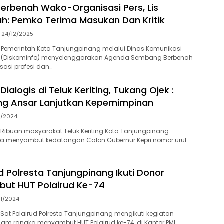
rbenah Wako-Organisasi Pers, Lis
: Pemko Terima Masukan Dan Kritik
24/12/2025
 Pemerintah Kota Tanjungpinang melalui Dinas Komunikasi
a (Diskominfo) menyelenggarakan Agenda Sembang Berbenah
asi profesi dan…
alogis di Teluk Keriting, Tukang Ojek :
ng Ansar Lanjutkan Kepemimpinan
11/2024
Ribuan masyarakat Teluk Keriting Kota Tanjungpinang
ta menyambut kedatangan Calon Gubernur Kepri nomor urut
d Polresta Tanjungpinang Ikuti Donor
ut HUT Polairud Ke-74
11/2024
Sat Polairud Polresta Tanjungpinang mengikuti kegiatan
am rangka menyambut HUT Polairud ke-74, di Kantor PMI…