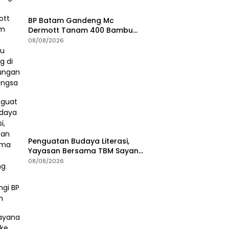
BP Batam Gandeng Mc
Dermott Tanam 400 Bambu
Betung di Bendungan Sei
08/08/2026
Nongsa
Penguatan Budaya Literasi,
Yayasan Bersama TBM Sayang
Anak Kunjungi BP Batam
08/08/2026