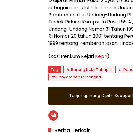
D dijerat Primair Pasal 2 ayat (1) 
sebagaimana diubah dengan Undang
Perubahan atas Undang-Undang RI 
Tindak Pidana Korupsi Jo Pasal 55 Aya
Undang-Undang Nomor 31 Tahun 19
RI Nomor 20 tahun 2001 tentang Pe
1999 tentang Pemberantasan Tindak 
(Kasi Penkum Kejati
Kepri
)
Tag:
Barang bukti Tahap II
Dana
Penyerahan tersangka
Tanjungpinang Dipilih Sebaga
Berita Terkait
Natuna
Natun