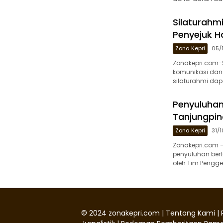
Silaturahmi
Penyejuk H
Zona Kepri
05/
Zonakepri.com-S
komunikasi dan 
silaturahmi dap
Penyuluhan 
Tanjungpin
Zona Kepri
31/
Zonakepri.com 
penyuluhan bert
oleh Tim Pengge
©
2024
zonakepri.com |
Tentang Kami
|