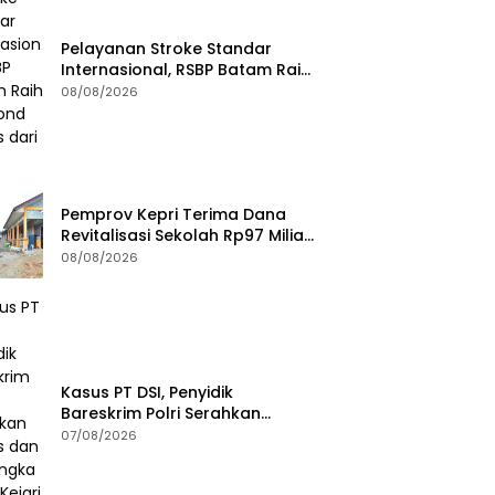
Pelayanan Stroke Standar
Internasional, RSBP Batam Raih
Diamond Status dari WSO
08/08/2026
Pemprov Kepri Terima Dana
Revitalisasi Sekolah Rp97 Miliar,
Jangkau Wilayah 3T di Kepri
08/08/2026
Kasus PT DSI, Penyidik
Bareskrim Polri Serahkan
Berkas dan Tersangka AS ke
07/08/2026
Kejari Depok