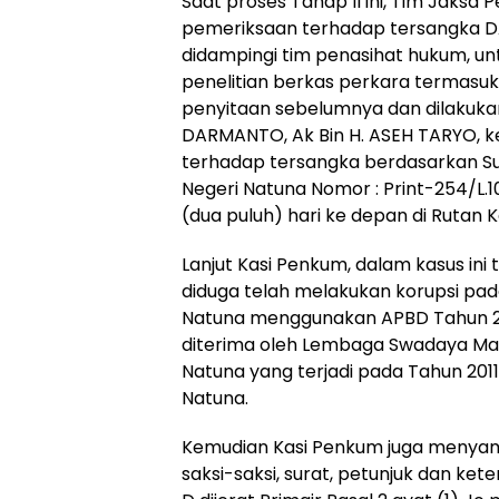
Saat proses Tahap II ini, Tim Jaksa
pemeriksaan terhadap tersangka D
didampingi tim penasihat hukum, u
penelitian berkas perkara termasuk 
penyitaan sebelumnya dan dilakuk
DARMANTO, Ak Bin H. ASEH TARYO, 
terhadap tersangka berdasarkan Su
Negeri Natuna Nomor : Print-254/L.1
(dua puluh) hari ke depan di Rutan K
Lanjut Kasi Penkum, dalam kasus in
diduga telah melakukan korupsi pa
Natuna menggunakan APBD Tahun 20
diterima oleh Lembaga Swadaya M
Natuna yang terjadi pada Tahun 201
Natuna.
Kemudian Kasi Penkum juga menyamp
saksi-saksi, surat, petunjuk dan k