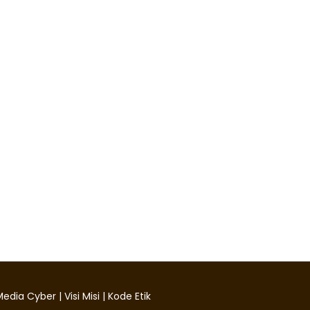
edia Cyber
|
Visi Misi
|
Kode Etik