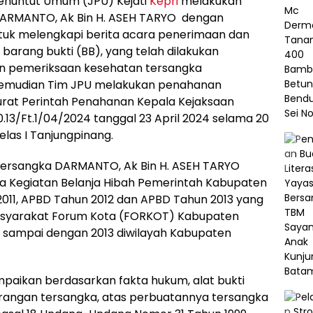
 Penuntut Umum (JPU) Kejati
Kepri
melakukan
ARMANTO, Ak Bin H. ASEH TARYO dengan
ntuk melengkapi berita acara penerimaan dan
barang bukti (BB), yang telah dilakukan
an pemeriksaan kesehatan tersangka
kemudian Tim JPU melakukan penahanan
rat Perintah Penahanan Kepala Kejaksaan
0.13/Ft.1/04/2024 tanggal 23 April 2024 selama 20
elas I Tanjungpinang.
i tersangka DARMANTO, Ak Bin H. ASEH TARYO
da Kegiatan Belanja Hibah Pemerintah Kabupaten
11, APBD Tahun 2012 dan APBD Tahun 2013 yang
asyarakat Forum Kota (FORKOT) Kabupaten
1 sampai dengan 2013 diwilayah Kabupaten
aikan berdasarkan fakta hukum, alat bukti
eterangan tersangka, atas perbuatannya tersangka