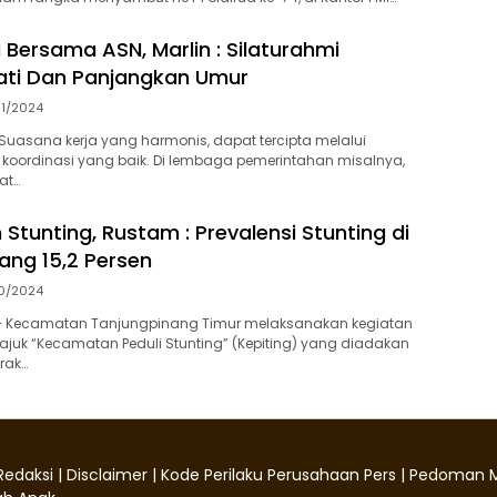
 Bersama ASN, Marlin : Silaturahmi
ati Dan Panjangkan Umur
11/2024
uasana kerja yang harmonis, dapat tercipta melalui
koordinasi yang baik. Di lembaga pemerintahan misalnya,
at…
Stunting, Rustam : Prevalensi Stunting di
ang 15,2 Persen
10/2024
– Kecamatan Tanjungpinang Timur melaksanakan kegiatan
ajuk “Kecamatan Peduli Stunting” (Kepiting) yang diadakan
rak…
Redaksi
|
Disclaimer
|
Kode Perilaku Perusahaan Pers
|
Pedoman M