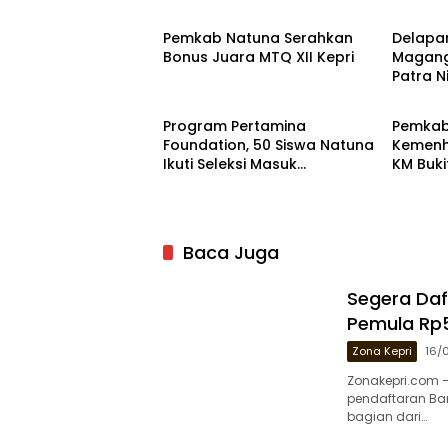
Pemkab Natuna Serahkan
Delapan
Bonus Juara MTQ XII Kepri
Magang
Patra N
Natuna
Natun
Sumba
Program Pertamina
Pemkab
Foundation, 50 Siswa Natuna
Kemenh
Ikuti Seleksi Masuk
KM Buk
Universitas Pertamina
Baca Juga
Segera Daf
Pemula Rp5
Zona Kepri
16/
Zonakepri.com 
pendaftaran Ba
bagian dari…