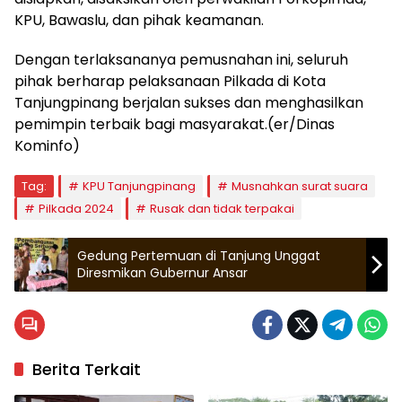
KPU, Bawaslu, dan pihak keamanan.
Dengan terlaksananya pemusnahan ini, seluruh
pihak berharap pelaksanaan Pilkada di Kota
Tanjungpinang berjalan sukses dan menghasilkan
pemimpin terbaik bagi masyarakat.(er/Dinas
Kominfo)
Tag:
KPU Tanjungpinang
Musnahkan surat suara
Pilkada 2024
Rusak dan tidak terpakai
Gedung Pertemuan di Tanjung Unggat
Diresmikan Gubernur Ansar
Berita Terkait