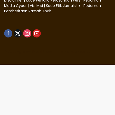
Disclaimer
|
Kode Perilaku Perusahaan Pers
|
Pedoman
Media Cyber
|
Visi Misi
|
Kode Etik Jurnalistik
|
Pedoman
Pemberitaan Ramah Anak
Didukung oleh WordPress
-
Tema: wpmedia.