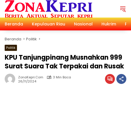
Langsung
ke
konten
Beranda
Kepulauan Riau
Nasional
Hukrim
Pol
Beranda
Politik
Politik
KPU Tanjungpinang Musnahkan 999
Surat Suara Tak Terpakai dan Rusak
ZonaKepri.com
3 Min Baca
26/11/2024