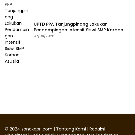
UPTD PPA Tanjungpinang Lakukan
Pendampingan Intensif Siswi SMP Korban
Asusila
07/08/2026
©
2024
zonakepri.com |
Tentang Kami
|
Redaksi
|