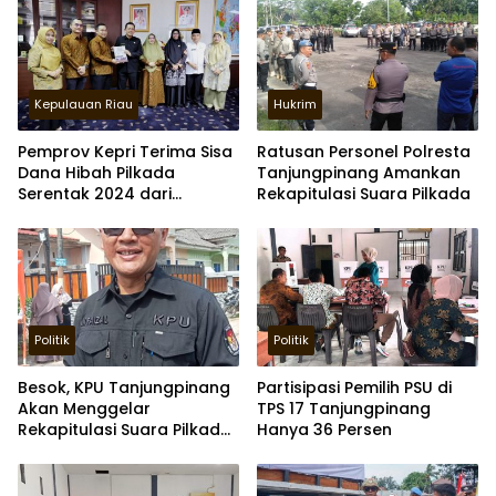
Kepulauan Riau
Hukrim
Pemprov Kepri Terima Sisa
Ratusan Personel Polresta
Dana Hibah Pilkada
Tanjungpinang Amankan
Serentak 2024 dari
Rekapitulasi Suara Pilkada
Bawaslu Kepri Rp20 Miliar
Politik
Politik
Besok, KPU Tanjungpinang
Partisipasi Pemilih PSU di
Akan Menggelar
TPS 17 Tanjungpinang
Rekapitulasi Suara Pilkada
Hanya 36 Persen
2024