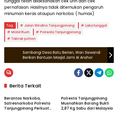
tunggal telah dilaksanakan cek urin dan cek
pernafasan. Hasilnya tidak ditemukan pengaruh
minuman keras ataupun narkoba. ( humas)
Tag:
Jalan Wiratno Tanjungpinang
Laka tunggal
Mobil Rush
Polresta Tanjungpinang
Tabrak pohon
Sambangi Desa Batu Berian, Wan Siswandi
Berikan Bantuan Masjid Jami Al Anshor
Berita Terkait
Tanjungpinang
Hukrim
Berantas Narkoba,
Polresta Tanjungpinang
Satresnarkoba Polresta
Musnahkan Barang Bukti
Tanjungpinang Perkuat
2,87 Kg Sabu dari Malaysia
Tanjungpinang
Tanjungpinang
Sinergi dengan Jasa