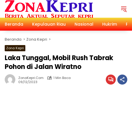
Langsung
ke
konten
Beranda
Kepulauan Riau
Nasional
Hukrim
Pol
Beranda
Zona Kepri
Zona Kepri
Laka Tunggal, Mobil Rush Tabrak
Pohon di Jalan Wiratno
ZonaKepri.com
1 Min Baca
09/12/2023