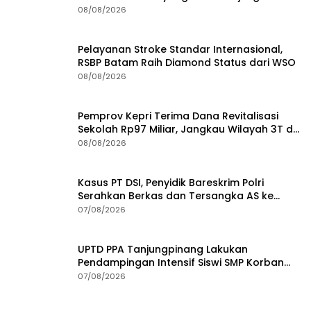
Batam
08/08/2026
Pelayanan Stroke Standar Internasional,
RSBP Batam Raih Diamond Status dari WSO
08/08/2026
Pemprov Kepri Terima Dana Revitalisasi
Sekolah Rp97 Miliar, Jangkau Wilayah 3T di
Kepri
08/08/2026
Kasus PT DSI, Penyidik Bareskrim Polri
Serahkan Berkas dan Tersangka AS ke
Kejari Depok
07/08/2026
UPTD PPA Tanjungpinang Lakukan
Pendampingan Intensif Siswi SMP Korban
Asusila
07/08/2026