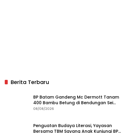
Berita Terbaru
BP Batam Gandeng Mc Dermott Tanam
400 Bambu Betung di Bendungan Sei
Nongsa
08/08/2026
Penguatan Budaya Literasi, Yayasan
Bersama TBM Sayang Anak Kunjungi BP