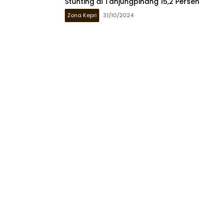
Stunting di Tanjungpinang 15,2 Persen
Zona Kepri
31/10/2024