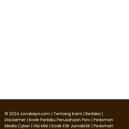
©
2024
zonakepri.com |
Tentang Kami
|
Redaksi
|
Disclaimer
|
Kode Perilaku Perusahaan Pers
|
Pedoman
Media Cyber
|
Visi Misi
|
Kode Etik Jurnalistik
|
Pedoman