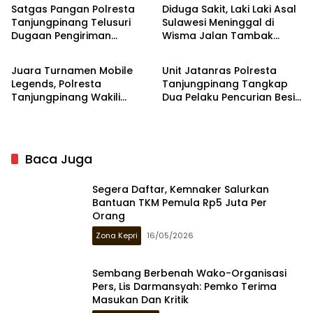
Ekspedisi
Satgas Pangan Polresta
Diduga Sakit, Laki Laki Asal
Tanjungpinang Telusuri
Sulawesi Meninggal di
Dugaan Pengiriman
Wisma Jalan Tambak
Tanjungpinang
Hukrim
Bawang Tanpa Dokumen
Tanjungpinang
Juara Turnamen Mobile
Unit Jatanras Polresta
Legends, Polresta
Tanjungpinang Tangkap
Tanjungpinang Wakili
Dua Pelaku Pencurian Besi
Polda Kepri ke Tingkat
di Rawasari
Mabes Polri
Baca Juga
Segera Daftar, Kemnaker Salurkan
Bantuan TKM Pemula Rp5 Juta Per
Orang
Zona Kepri
16/05/2026
Sembang Berbenah Wako-Organisasi
Pers, Lis Darmansyah: Pemko Terima
Masukan Dan Kritik