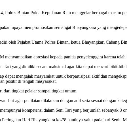
, Polres Bintan Polda Kepulauan Riau menggelar berbagai macam perl
pakan upaya mempromosikan semangat Bhayangkara yang mengedepanka
hadiri oleh Pejabat Utama Polres Bintan, ketua Bhayangkari Cabang Bi
 menyampaikan apresiasi kepada panitia penyelenggara karena telah 
ri yang dimiliki secara maksimal agar kita dapat mencari bibit-bibit t
 dapat mengajak masyarakat untuk berpartisipasi aktif dan mengekspresi
 positif di tengah masyarakat.
ri dari tingkat pelajar sampai tingkat umum.
an Juri agar penilaian dilakukan dengan adil serta sesuai dengan kate
 mempunyai kompetensi dalam Seni Tari yang berjumlah sebanyak 3 ora
ringatan Hari Bhayangkara ke-78 nantinya yaitu pada hari Senin Mala