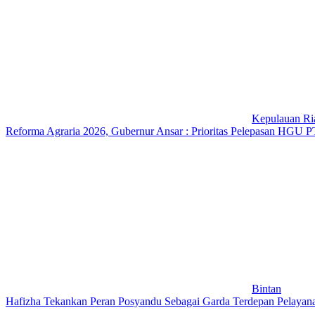
Kepulauan Ri
Reforma Agraria 2026, Gubernur Ansar : Prioritas Pelepasan HGU 
Bintan
Hafizha Tekankan Peran Posyandu Sebagai Garda Terdepan Pelayan