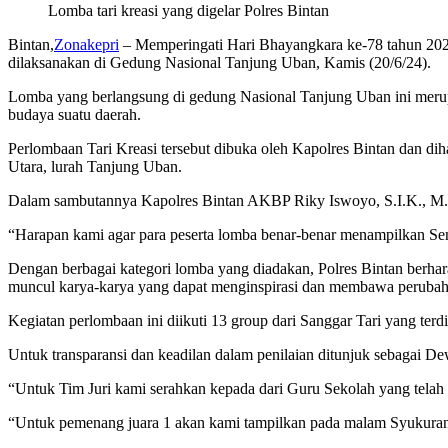
Lomba tari kreasi yang digelar Polres Bintan
Bintan,
Zonakepri
– Memperingati Hari Bhayangkara ke-78 tahun 2024
dilaksanakan di Gedung Nasional Tanjung Uban, Kamis (20/6/24).
Lomba yang berlangsung di gedung Nasional Tanjung Uban ini meru
budaya suatu daerah.
Perlombaan Tari Kreasi tersebut dibuka oleh Kapolres Bintan dan di
Utara, lurah Tanjung Uban.
Dalam sambutannya Kapolres Bintan AKBP Riky Iswoyo, S.I.K., M.M
“Harapan kami agar para peserta lomba benar-benar menampilkan Seni Ta
Dengan berbagai kategori lomba yang diadakan, Polres Bintan berharap
muncul karya-karya yang dapat menginspirasi dan membawa perubahan
Kegiatan perlombaan ini diikuti 13 group dari Sanggar Tari yang terdi
Untuk transparansi dan keadilan dalam penilaian ditunjuk sebagai Dew
“Untuk Tim Juri kami serahkan kepada dari Guru Sekolah yang telah
“Untuk pemenang juara 1 akan kami tampilkan pada malam Syukuran Pe