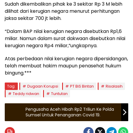
Sudah dikembalikan pihak ke 3 sekitar Rp 3 M lebih
dilihat dari kerugian negara menurut perhitungan
jaksa sekitar 700 jt lebih.
“Dalam BAP nilai kerugian negara disebutkan Rp1,6
miliar. Namun dalam surat dakwaan disebutkan nilai
kerugian negara Rp4 miliar,”ungkapnya.
Atas perbedaan nilai kerugian negara dipersidangan,
telah membuat hakim maupun penasehat hukum
bingung.***
Tag:
Dugaan Korupsi
PT BiS Bintan
Risalasih
Teddy ridwan
Tuntutan
Pengusaha Aceh Hibah Rp2 Triliun Ke Polda
Sumsel Untuk Penanganan Covid 19.