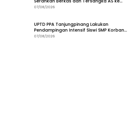
Serahkan Berkas dan Tersangka AS ke
Kejari Depok
07/08/2026
UPTD PPA Tanjungpinang Lakukan
Pendampingan Intensif Siswi SMP Korban
Asusila
07/08/2026