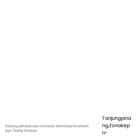
Tanjungpina
ng,Zonakep
Sidang pembacaan tuntutan terhadap Risalasih
dan Teddy Ridwan
ri-