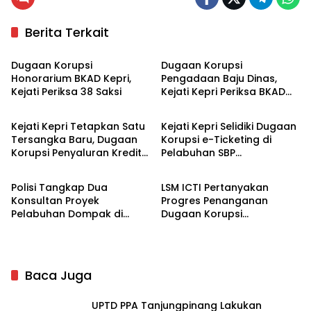
Berita Terkait
Hukrim
Hukrim
Dugaan Korupsi
Dugaan Korupsi
Honorarium BKAD Kepri,
Pengadaan Baju Dinas,
Kejati Periksa 38 Saksi
Kejati Kepri Periksa BKAD
Hukrim
Kepulauan Riau
Kepri
Kejati Kepri Tetapkan Satu
Kejati Kepri Selidiki Dugaan
Tersangka Baru, Dugaan
Korupsi e-Ticketing di
Korupsi Penyaluran Kredit
Pelabuhan SBP
Hukrim
Hukrim
Mikro
Tanjungpinang
Polisi Tangkap Dua
LSM ICTI Pertanyakan
Konsultan Proyek
Progres Penanganan
Pelabuhan Dompak di
Dugaan Korupsi
Jakarta
Pembangunan BPTD Kelas
II Kepri di Kejati Kepri
Baca Juga
UPTD PPA Tanjungpinang Lakukan