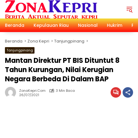
Langsung
ke
konten
Beranda
Kepulauan Riau
Nasional
Hukrim
Pol
Beranda
Zona Kepri
Tanjungpinang
Tanjungpinang
Mantan Direktur PT BIS Dituntut 8
Tahun Kurungan, Nilai Kerugian
Negara Berbeda Di Dalam BAP
ZonaKepri.com
3 Min Baca
26/07/2021