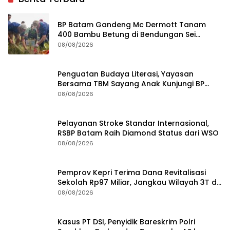
BP Batam Gandeng Mc Dermott Tanam
400 Bambu Betung di Bendungan Sei
Nongsa
08/08/2026
Penguatan Budaya Literasi, Yayasan
Bersama TBM Sayang Anak Kunjungi BP
Batam
08/08/2026
Pelayanan Stroke Standar Internasional,
RSBP Batam Raih Diamond Status dari WSO
08/08/2026
Pemprov Kepri Terima Dana Revitalisasi
Sekolah Rp97 Miliar, Jangkau Wilayah 3T di
Kepri
08/08/2026
Kasus PT DSI, Penyidik Bareskrim Polri