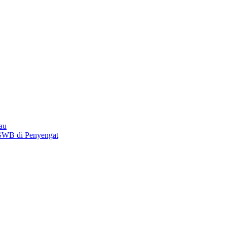
au
GWB di Penyengat