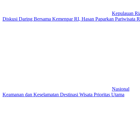
Kepulauan Ri
Diskusi Daring Bersama Kemenpar RI, Hasan Paparkan Pariwisata Re
Nasional
Keamanan dan Keselamatan Destinasi Wisata Prioritas Utama