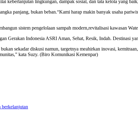
nilai keberlanjutan lingkungan, dampak sosial, dan tata kelola yang baik
is jangka panjang, bukan beban.“Kami harap makin banyak usaha pariwi
bangun sistem pengelolaan sampah modern,revitalisasi kawasan Wate
gan Gerakan Indonesia ASRI Aman, Sehat, Resik, Indah. Destinasi yan
n sekadar diskusi namun, targetnya meahirkan inovasi, kemitraan, dan
omunitas,” kata Suzy. (Biro Komunikasi Kemenpar)
a berkelanjutan