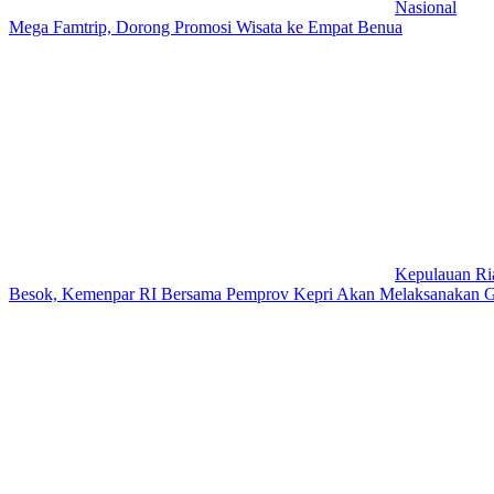
Nasional
Mega Famtrip, Dorong Promosi Wisata ke Empat Benua
Kepulauan Ri
Besok, Kemenpar RI Bersama Pemprov Kepri Akan Melaksanakan 