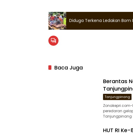
Diduga Terkena Ledakan Bom I
Baca Juga
Berantas N
Tanjungpin
Tanjungpinang
Zonakepri.com
peredaran gelap
Tanjungpinang 
HUT RI Ke-8