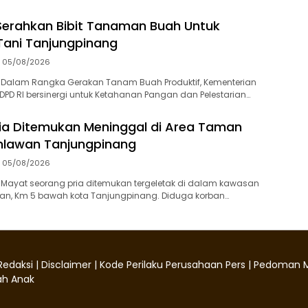
Serahkan Bibit Tanaman Buah Untuk
Tani Tanjungpinang
05/08/2026
 Dalam Rangka Gerakan Tanam Buah Produktif, Kementerian
PD RI bersinergi untuk Ketahanan Pangan dan Pelestarian…
ia Ditemukan Meninggal di Area Taman
lawan Tanjungpinang
05/08/2026
‎Mayat seorang pria ditemukan tergeletak di dalam kawasan
, Km 5 bawah kota Tanjungpinang. Diduga korban…
Redaksi
|
Disclaimer
|
Kode Perilaku Perusahaan Pers
|
Pedoman M
h Anak