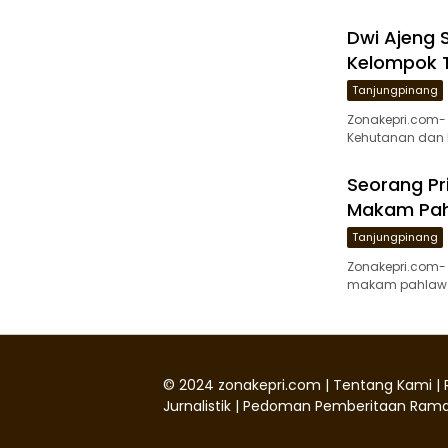
Dwi Ajeng 
Kelompok 
Tanjungpinang
Zonakepri.com-
Kehutanan dan D
Seorang Pr
Makam Pah
Tanjungpinang
Zonakepri.com- 
makam pahlawan
©
2024
zonakepri.com |
Tentang Kami
|
Jurnalistik
|
Pedoman Pemberitaan Rama