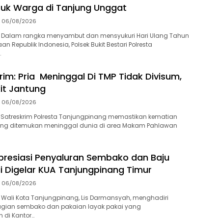
uk Warga di Tanjung Unggat
06/08/2026
 Dalam rangka menyambut dan mensyukuri Hari Ulang Tahun
n Republik Indonesia, Polsek Bukit Bestari Polresta
…
rim: Pria Meninggal Di TMP Tidak Divisum,
it Jantung
06/08/2026
 Satreskrim Polresta Tanjungpinang memastikan kematian
 yang ditemukan meninggal dunia di area Makam Pahlawan
presiasi Penyaluran Sembako dan Baju
i Digelar KUA Tanjungpinang Timur
06/08/2026
Wali Kota Tanjungpinang, Lis Darmansyah, menghadiri
gian sembako dan pakaian layak pakai yang
 di Kantor…