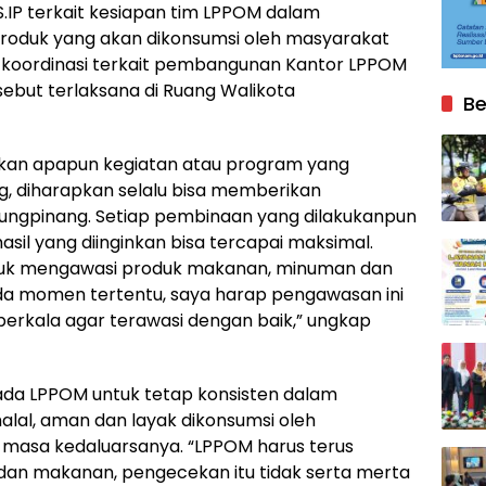
S.IP terkait kesiapan tim LPPOM dalam
oduk yang akan dikonsumsi oleh masyarakat
uga koordinasi terkait pembangunan Kantor LPPOM
sebut terlaksana di Ruang Walikota
Be
an apapun kegiatan atau program yang
g, diharapkan selalu bisa memberikan
ungpinang. Setiap pembinaan yang dilakukanpun
asil yang diinginkan bisa tercapai maksimal.
ntuk mengawasi produk makanan, minuman dan
pada momen tertentu, saya harap pengawasan ini
berkala agar terawasi dengan baik,” ungkap
pada LPPOM untuk tetap konsisten dalam
lal, aman dan layak dikonsumsi oleh
masa kedaluarsanya. “LPPOM harus terus
an makanan, pengecekan itu tidak serta merta