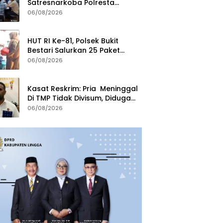
Satresnarkoba Polresta
Tanjungpinang Perkuat Sinergi
06/08/2026
dengan Jasa Ekspedisi
HUT RI Ke-81, Polsek Bukit
Bestari Salurkan 25 Paket
Bansos Untuk Warga di
06/08/2026
Tanjung Unggat
Kasat Reskrim: Pria Meninggal
Di TMP Tidak Divisum, Diduga
Sakit Jantung
06/08/2026