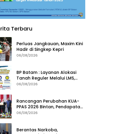
rita Terbaru
Perluas Jangkauan, Maxim Kini
Hadir di Singkep Kepri
06/08/2026
BP Batam : Layanan Alokasi
Tanah Reguler Melalui LMS,
Waspadai Penipuan Atasnama
06/08/2026
Institusi
Rancangan Perubahan KUA-
PPAS 2026 Bintan, Pendapatan
Transfer Pusat Diproyeksi Naik
06/08/2026
Rp1,41 Miliar
Berantas Narkoba,