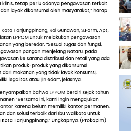
a klinis, tetap perlu adanya pengawasan terkait
t dan layak dikonsumsi oleh masyarakat,” harap
 Kota Tanjungpinang, Rai Gunawan, S.Farm, Apt,
giatan LPPOM untuk melakukan pengawasan
nan yang beredar. “Sesuai tugas dan fungsi,
engawasan pangan menjelang Nataru. pada
gawasan ke sarana distribusi dan retail yang ada
tikan produk-produk yang dikonsumsi
 dari makanan yang tidak layak konsumsi,
 legalitas atau ijin edar”, jelasnya.
menyampaikan bahwa LPPOM berdiri sejak tahun
manen “Bersama ini, kami ingin mengajukan
ntor karena belum memiliki kantor permanen,
dan solusi terbaik dari Ibu Walikota untuk
 Kota Tanjungpinang,” Ungkapnya. (Prokopim)