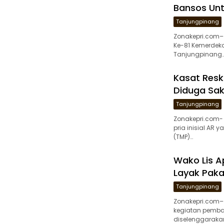
Bansos Unt
Tanjungpinang
Zonakepri.com–
Ke-81 Kemerdekaa
Tanjungpinang
Kasat Resk
Diduga Sak
Tanjungpinang
Zonakepri.com-
pria inisial AR
(TMP)…
Wako Lis A
Layak Paka
Tanjungpinang
Zonakepri.com– 
kegiatan pemba
diselenggarakan