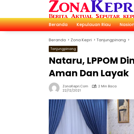
Langsung
ke
konten
Beranda
Kepulauan Riau
Nasion
Beranda
Zona Kepri
Tanjungpinang
Tanjungpinang
Nataru, LPPOM Di
Aman Dan Layak
ZonaKepri.com
2 Min Baca
22/12/2021