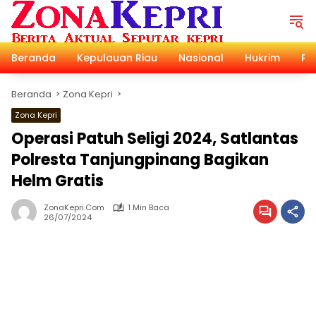
Langsung
ke
konten
Beranda
Kepulauan Riau
Nasional
Hukrim
Pol
Beranda
Zona Kepri
Zona Kepri
Operasi Patuh Seligi 2024, Satlantas
Polresta Tanjungpinang Bagikan
Helm Gratis
ZonaKepri.com
1 Min Baca
26/07/2024