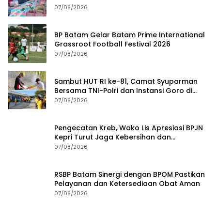
Gedung Gonggong
07/08/2026
BP Batam Gelar Batam Prime International
Grassroot Football Festival 2026
07/08/2026
Sambut HUT RI ke-81, Camat Syuparman
Bersama TNI-Polri dan Instansi Goro di
Pantai Piwang
07/08/2026
Pengecatan Kreb, Wako Lis Apresiasi BPJN
Kepri Turut Jaga Kebersihan dan
Keindahan Ruas Jalan
07/08/2026
RSBP Batam Sinergi dengan BPOM Pastikan
Pelayanan dan Ketersediaan Obat Aman
07/08/2026