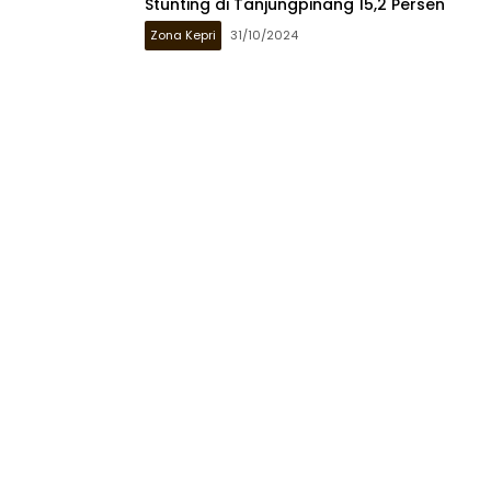
Stunting di Tanjungpinang 15,2 Persen
Zona Kepri
31/10/2024