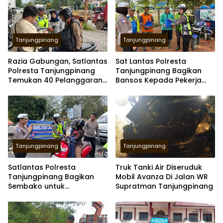
Tanjungpinang
Tanjungpinang
Razia Gabungan, Satlantas
Sat Lantas Polresta
Polresta Tanjungpinang
Tanjungpinang Bagikan
Temukan 40 Pelanggaran
Bansos Kepada Pekerja
Melalui ETLE
Lingkungan Hidup
Tanjungpinang
Tanjungpinang
Satlantas Polresta
Truk Tanki Air Diseruduk
Tanjungpinang Bagikan
Mobil Avanza Di Jalan WR
Sembako untuk
Supratman Tanjungpinang
Pengendara Tertib