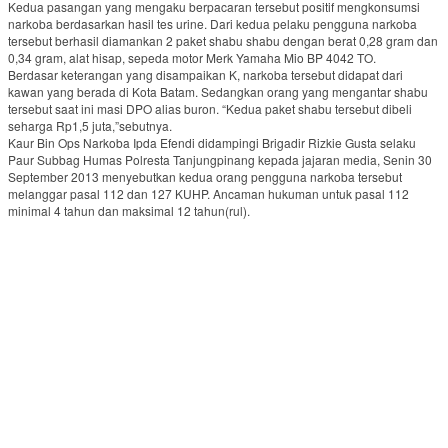
Kedua pasangan yang mengaku berpacaran tersebut positif mengkonsumsi
narkoba berdasarkan hasil tes urine. Dari kedua pelaku pengguna narkoba
tersebut berhasil diamankan 2 paket shabu shabu dengan berat 0,28 gram dan
0,34 gram, alat hisap, sepeda motor Merk Yamaha Mio BP 4042 TO.
Berdasar keterangan yang disampaikan K, narkoba tersebut didapat dari
kawan yang berada di Kota Batam. Sedangkan orang yang mengantar shabu
tersebut saat ini masi DPO alias buron. “Kedua paket shabu tersebut dibeli
seharga Rp1,5 juta,”sebutnya.
Kaur Bin Ops Narkoba Ipda Efendi didampingi Brigadir Rizkie Gusta selaku
Paur Subbag Humas Polresta Tanjungpinang kepada jajaran media, Senin 30
September 2013 menyebutkan kedua orang pengguna narkoba tersebut
melanggar pasal 112 dan 127 KUHP. Ancaman hukuman untuk pasal 112
minimal 4 tahun dan maksimal 12 tahun(rul).