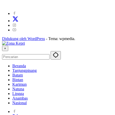
Kode Perilaku Perusahaan Pers
|
Pedoman Media Cyber
|
Visi Misi
|
Kode Etik Jurnalistik
|
Pedoman Pemberitaan Ramah Anak
Didukung oleh WordPress
-
Tema: wpmedia.
×
Beranda
Tanjungpinang
Batam
Bintan
Karimun
Natuna
Lingga
Anambas
Nasional