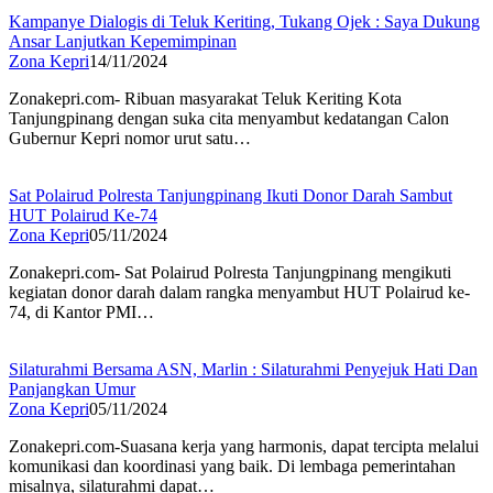
Kampanye Dialogis di Teluk Keriting, Tukang Ojek : Saya Dukung
Ansar Lanjutkan Kepemimpinan
Zona Kepri
14/11/2024
Zonakepri.com- Ribuan masyarakat Teluk Keriting Kota
Tanjungpinang dengan suka cita menyambut kedatangan Calon
Gubernur Kepri nomor urut satu…
Sat Polairud Polresta Tanjungpinang Ikuti Donor Darah Sambut
HUT Polairud Ke-74
Zona Kepri
05/11/2024
Zonakepri.com- Sat Polairud Polresta Tanjungpinang mengikuti
kegiatan donor darah dalam rangka menyambut HUT Polairud ke-
74, di Kantor PMI…
Silaturahmi Bersama ASN, Marlin : Silaturahmi Penyejuk Hati Dan
Panjangkan Umur
Zona Kepri
05/11/2024
Zonakepri.com-Suasana kerja yang harmonis, dapat tercipta melalui
komunikasi dan koordinasi yang baik. Di lembaga pemerintahan
misalnya, silaturahmi dapat…