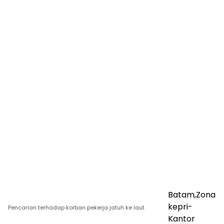
Batam,Zona
kepri-
Pencarian terhadap korban pekerja jatuh ke laut
Kantor