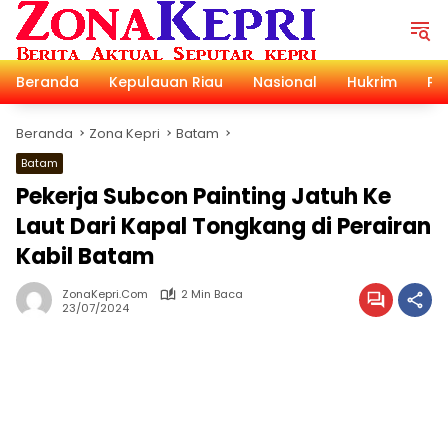
Langsung
ke
konten
Beranda
Kepulauan Riau
Nasional
Hukrim
Pol
Beranda
Zona Kepri
Batam
Batam
Pekerja Subcon Painting Jatuh Ke
Laut Dari Kapal Tongkang di Perairan
Kabil Batam
ZonaKepri.com
2 Min Baca
23/07/2024