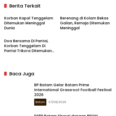
Berita Terkait
Karimun
Hukrim
Korban Kapal Tenggelam
Berenang di Kolam Bekas
Ditemukan Meninggal
Galian, Remaja Ditemukan
Dunia
Meninggal
Bintan
Doa Bersama Di Pantai,
Korban Tenggelam Di
Pantai Trikora Ditemukan
Kurang Dari 24 Jam
Baca Juga
BP Batam Gelar Batam Prime
International Grassroot Football Festival
2026
Batam
07/08/2026
RSBP Batam Sinergi dengan BPOM