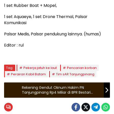
1 set Rubber Boat + Mopel,
1 set Aquaeye, 1 set Drone Thermal, Palsar
Komunikasi
Palsar Medis, Palsar pendukung lainnya. (humas)
Editor : rul
Tag:
Pekerja jatuh ke laut
Pencarian korban
Perairan Kabil Batam
Tim sAR Tanjungpinang
Rekening Gendut Oknum Hakim PN
Tanjungpinang Rp4 Miliar di BPR Bestari
Dipertanyakan