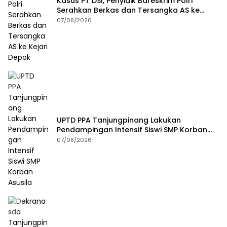
Kasus PT DSI, Penyidik Bareskrim Polri
Serahkan Berkas dan Tersangka AS ke
Kejari Depok
07/08/2026
UPTD PPA Tanjungpinang Lakukan
Pendampingan Intensif Siswi SMP Korban
Asusila
07/08/2026