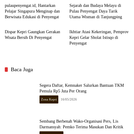
pulaupenyengat.id, Hantarkan
Sejarah dan Budaya Melayu di
Pelajar Singapura Menginap dan
Pulau Penyengat Daya Tarik
Berwisata Edukasi di Penyengat
Utama Wisman di Tanjungping
Kepulauan Riau
Kepulauan Riau
Dispar Kepri Gaungkan Gerakan
Ikhtiar Atasi Kekeringan, Pemprov
Wisata Bersih Di Penyengat
Kepri Gelar Sholat Istisqo di
Penyengat
Baca Juga
Segera Daftar, Kemnaker Salurkan Bantuan TKM
Pemula Rp5 Juta Per Orang
Zona Kepri
16/05/2026
Sembang Berbenah Wako-Organisasi Pers, Lis
Darmansyah: Pemko Terima Masukan Dan Kritik