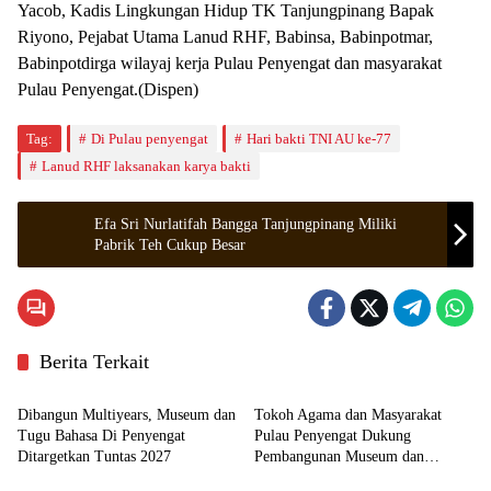
Yacob, Kadis Lingkungan Hidup TK Tanjungpinang Bapak
Riyono, Pejabat Utama Lanud RHF, Babinsa, Babinpotmar,
Babinpotdirga wilayaj kerja Pulau Penyengat dan masyarakat
Pulau Penyengat.(Dispen)
Tag:
Di Pulau penyengat
Hari bakti TNI AU ke-77
Lanud RHF laksanakan karya bakti
Efa Sri Nurlatifah Bangga Tanjungpinang Miliki
Pabrik Teh Cukup Besar
Berita Terkait
Kepulauan Riau
Kepulauan Riau
Dibangun Multiyears, Museum dan
Tokoh Agama dan Masyarakat
Tugu Bahasa Di Penyengat
Pulau Penyengat Dukung
Ditargetkan Tuntas 2027
Pembangunan Museum dan
Tanjungpinang
Tanjungpinang
Monumen Bahasa