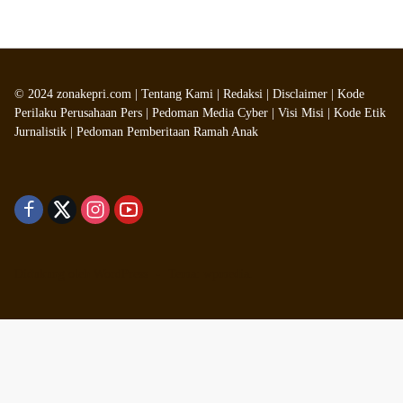
©
2024
zonakepri.com |
Tentang Kami
|
Redaksi
|
Disclaimer
|
Kode
Perilaku Perusahaan Pers
|
Pedoman Media Cyber
|
Visi Misi
|
Kode Etik
Jurnalistik
|
Pedoman Pemberitaan Ramah Anak
Didukung oleh WordPress
-
Tema: wpmedia.