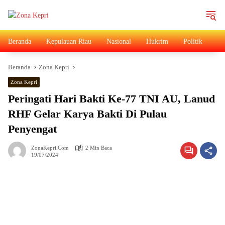
Langsung
ke
konten
Beranda
Kepulauan Riau
Nasional
Hukrim
Politik
Ad
Beranda
Zona Kepri
Zona Kepri
Peringati Hari Bakti Ke-77 TNI AU, Lanud
RHF Gelar Karya Bakti Di Pulau
Penyengat
ZonaKepri.com
2 Min Baca
19/07/2024