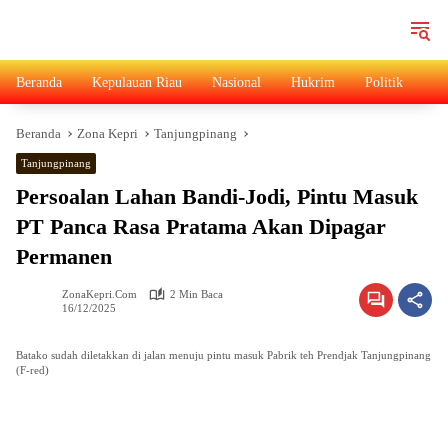
Langsung
ke
konten
Beranda
Kepulauan Riau
Nasional
Hukrim
Politik
Ad
Beranda
Zona Kepri
Tanjungpinang
Tanjungpinang
Persoalan Lahan Bandi-Jodi, Pintu Masuk
PT Panca Rasa Pratama Akan Dipagar
Permanen
ZonaKepri.com
2 Min Baca
16/12/2025
Batako sudah diletakkan di jalan menuju pintu masuk Pabrik teh Prendjak Tanjungpinang
(F-red)