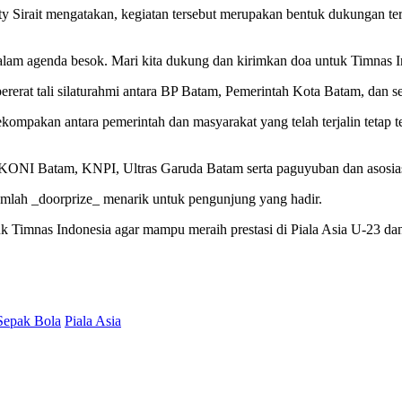
y Sirait mengatakan, kegiatan tersebut merupakan bentuk dukungan t
lam agenda besok. Mari kita dukung dan kirimkan doa untuk Timnas Ind
mpererat tali silaturahmi antara BP Batam, Pemerintah Kota Batam, dan s
ompakan antara pemerintah dan masyarakat yang telah terjalin teta
KONI Batam, KNPI, Ultras Garuda Batam serta paguyuban dan asosiasi
umlah _doorprize_ menarik untuk pengunjung yang hadir.
uk Timnas Indonesia agar mampu meraih prestasi di Piala Asia U-23 da
Sepak Bola
Piala Asia