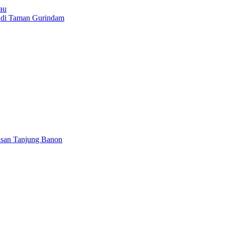
au
6 di Taman Gurindam
asan Tanjung Banon