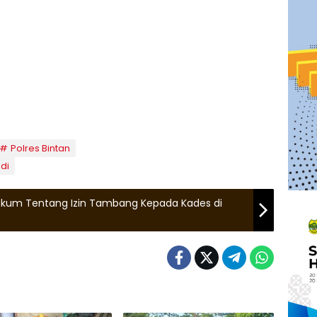
Polres Bintan
di
 Hukum Tentang Izin Tambang Kepada Kades di