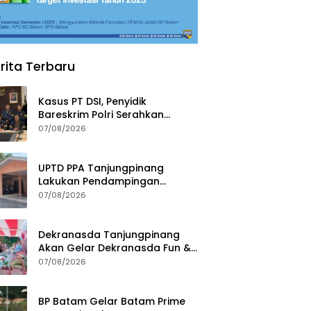
rita Terbaru
Kasus PT DSI, Penyidik
Bareskrim Polri Serahkan
Berkas dan Tersangka AS ke
07/08/2026
Kejari Depok
UPTD PPA Tanjungpinang
Lakukan Pendampingan
Intensif Siswi SMP Korban
07/08/2026
Asusila
Dekranasda Tanjungpinang
Akan Gelar Dekranasda Fun &
Run 2026 di Kawasan Gedung
07/08/2026
Gonggong
BP Batam Gelar Batam Prime