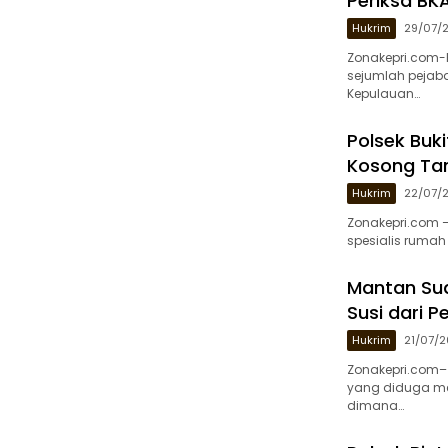
Periksa BK
Hukrim
29/07/
Zonakepri.com-‎
sejumlah pejaba
Kepulauan…
Polsek Buki
Kosong Ta
Hukrim
22/07/
Zonakepri.com – 
spesialis rumah
Mantan Sua
Susi dari 
Hukrim
21/07/
Zonakepri.com–
yang diduga men
dimana…