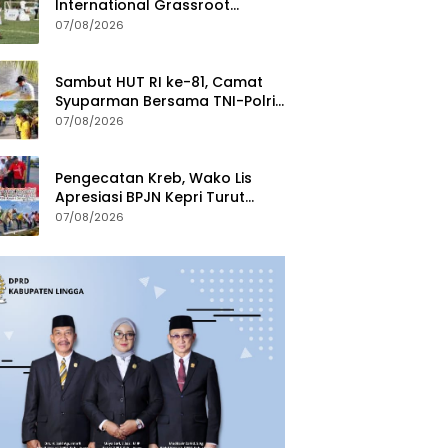
International Grassroot
Football Festival 2026
07/08/2026
Sambut HUT RI ke-81, Camat
Syuparman Bersama TNI-Polri
dan Instansi Goro di Pantai
07/08/2026
Piwang
Pengecatan Kreb, Wako Lis
Apresiasi BPJN Kepri Turut
Jaga Kebersihan dan
07/08/2026
Keindahan Ruas Jalan