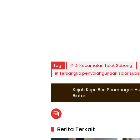
Tag:
Di Kecamatan Teluk Sebong
Tersangka penyalahgunaan solar subsi
Kejati Kepri Beri Penerangan
Bintan
Berita Terkait