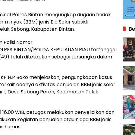
minal Polres Bintan mengungkap dugaan tindak
minyak (BBM) jenis Bio Solar subsidi
Be
eluk Sebong, Kabupaten Bintan.
 Polisi Nomor
OLRES BINTAN/POLDA KEPULAUAN RIAU tertanggal
R (49) telah ditetapkan sebagai tersangka dalam
 AKP H.P Bako menjelaskan, pengungkapan kasus
erkait adanya aktivitas penjualan BBM jenis solar
sir I, Desa Sebong Pereh, Kecamatan Teluk
ul 16.00 WIB, petugas melakukan penyelidikan dan
kan kegiatan penjualan atau niaga BBM jenis
asihumas.