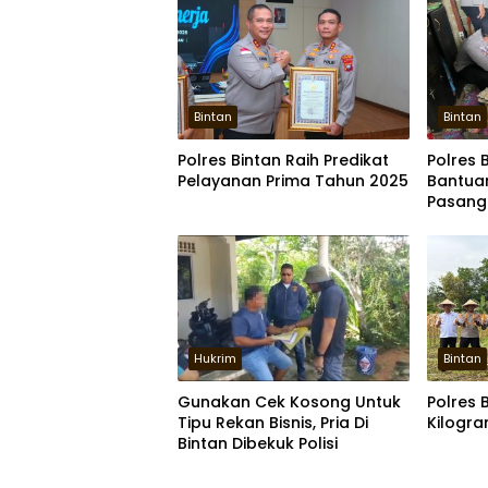
Bintan
Bintan
Polres Bintan Raih Predikat
Polres 
Pelayanan Prima Tahun 2025
Bantua
Pasanga
Enam
Hukrim
Bintan
Gunakan Cek Kosong Untuk
Polres 
Tipu Rekan Bisnis, Pria Di
Kilogra
Bintan Dibekuk Polisi