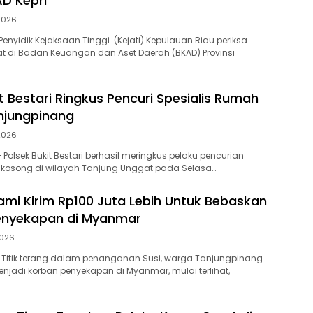
AD Kepri
2026
Penyidik Kejaksaan Tinggi (Kejati) Kepulauan Riau periksa
t di Badan Keuangan dan Aset Daerah (BKAD) Provinsi
t Bestari Ringkus Pencuri Spesialis Rumah
njungpinang
2026
‎Polsek Bukit Bestari berhasil meringkus pelaku pencurian
 kosong di wilayah Tanjung Unggat pada Selasa…
mi Kirim Rp100 Juta Lebih Untuk Bebaskan
Penyekapan di Myanmar
2026
 Titik terang dalam penanganan Susi, warga Tanjungpinang
jadi korban penyekapan di Myanmar, mulai terlihat,