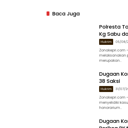
Baca Juga
Polresta T
Kg Sabu da
Hukrim
05/08/
Zonakepri.com –
melaksanakan pe
merupakan…
Dugaan Kor
38 Saksi
Hukrim
31/07/
Zonakepri.com –
menyelidiki kas
honorarium…
Dugaan Kor