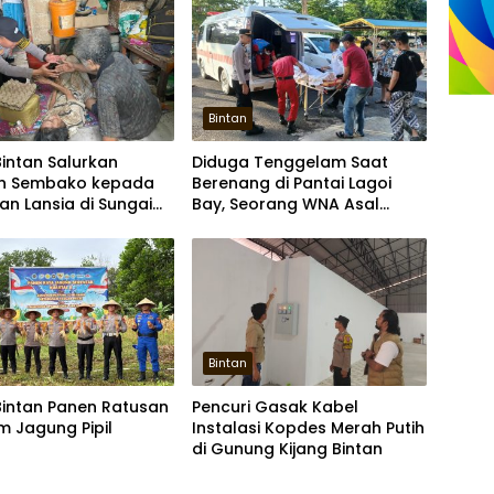
Bintan
Bintan Salurkan
Diduga Tenggelam Saat
n Sembako kepada
Berenang di Pantai Lagoi
n Lansia di Sungai
Bay, Seorang WNA Asal
Kazakhstan Meninggal
Bintan
Bintan Panen Ratusan
Pencuri Gasak Kabel
m Jagung Pipil
Instalasi Kopdes Merah Putih
di Gunung Kijang Bintan