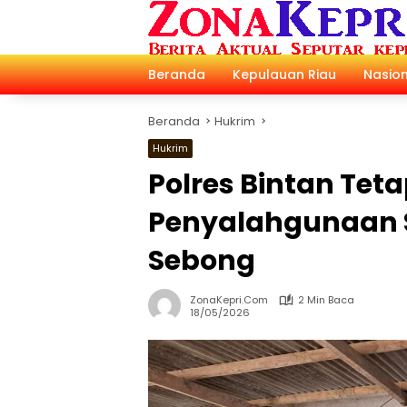
Langsung
ke
konten
Beranda
Kepulauan Riau
Nasion
Beranda
Hukrim
Hukrim
Polres Bintan Te
Penyalahgunaan So
Sebong
ZonaKepri.com
2 Min Baca
18/05/2026