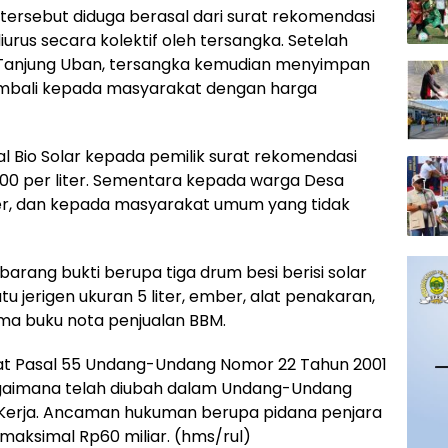
i tersebut diduga berasal dari surat rekomendasi
urus secara kolektif oleh tersangka. Setelah
Tanjung Uban, tersangka kemudian menyimpan
kembali kepada masyarakat dengan harga
l Bio Solar kepada pemilik surat rekomendasi
00 per liter. Sementara kepada warga Desa
iter, dan kepada masyarakat umum yang tidak
arang bukti berupa tiga drum besi berisi solar
 satu jerigen ukuran 5 liter, ember, alat penakaran,
lima buku nota penjualan BBM.
rat Pasal 55 Undang-Undang Nomor 22 Tahun 2001
gaimana telah diubah dalam Undang-Undang
 Kerja. Ancaman hukuman berupa pidana penjara
aksimal Rp60 miliar. (hms/rul)