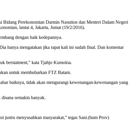
si Bidang Perekonomian Darmin Nasution dan Menteri Dalam Negeri
mian, lantai 4, Jakarta, Jumat (19/2/2016).
rkembang dengan baik kedepannya.
ia hanya mengatakan jika rapat kali ini sudah final. Dan komentar
ntuk berstatment,” kata Tjahjo Kumoloa.
t bukan untuk membubarkan FTZ Batam.
Dan kabar baiknya, tidak akan mengurangi kewenangan-kewenangan yang
k disana semakin banyak.
 ini justru menyusahkan masyarakat,” tegas Sani.(hum Prov)