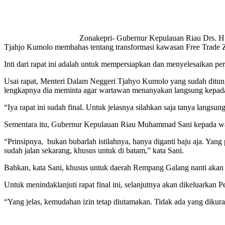
Zonakepri- Gubernur Kepulauan Riau Drs. H
Tjahjo Kumolo membahas tentang transformasi kawasan Free Trade Z
Inti dari rapat ini adalah untuk mempersiapkan dan menyelesaikan 
Usai rapat, Menteri Dalam Neggeri Tjahyo Kumolo yang sudah ditungg
lengkapnya dia meminta agar wartawan menanyakan langsung kepad
“Iya rapat ini sudah final. Untuk jelasnya silahkan saja tanya langsu
Sementara itu, Gubernur Kepulauan Riau Muhammad Sani kepada war
“Prinsipnya, bukan bubarlah istilahnya, hanya diganti baju aja. Ya
sudah jalan sekarang, khusus untuk di batam,” kata Sani.
Bahkan, kata Sani, khusus untuk daerah Rempang Galang nanti akan d
Untuk menindaklanjuti rapat final ini, selanjutnya akan dikeluarkan Pe
“Yang jelas, kemudahan izin tetap diutamakan. Tidak ada yang dikura