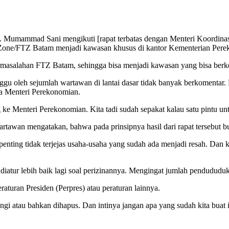
. Mumammad Sani mengikuti [rapat terbatas dengan Menteri Koordina
one/FTZ Batam menjadi kawasan khusus di kantor Kementerian Perekono
permasalahan FTZ Batam, sehingga bisa menjadi kawasan yang bisa be
u oleh sejumlah wartawan di lantai dasar tidak banyak berkomentar. D
a Menteri Perekonomian.
ng ke Menteri Perekonomian. Kita tadi sudah sepakat kalau satu pintu u
tawan mengatakan, bahwa pada prinsipnya hasil dari rapat tersebu
ng penting tidak terjejas usaha-usaha yang sudah ada menjadi resah. 
iatur lebih baik lagi soal perizinannya. Mengingat jumlah pendududu
raturan Presiden (Perpres) atau peraturan lainnya.
ngi atau bahkan dihapus. Dan intinya jangan apa yang sudah kita buat