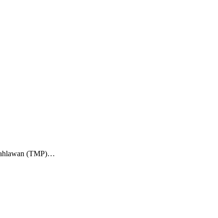
m Pahlawan (TMP)…