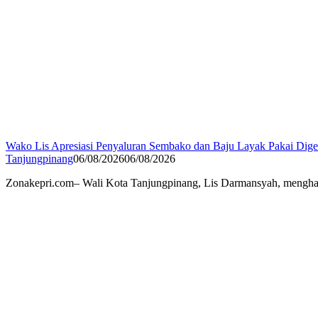
Wako Lis Apresiasi Penyaluran Sembako dan Baju Layak Pakai Di
Tanjungpinang
06/08/2026
06/08/2026
Zonakepri.com– Wali Kota Tanjungpinang, Lis Darmansyah, menghad