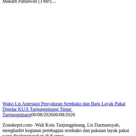
Makam Pahlawan (TMP)…
Wako Lis Apresiasi Penyaluran Sembako dan Baju Layak Pakai
Digelar KUA Tanjungpinang Timur
Tanjungpinang
06/08/2026
06/08/2026
Zonakepri.com– Wali Kota Tanjungpinang, Lis Darmansyah,
menghadiri kegiatan pembagian sembako dan pakaian layak pakai
yang diselenggarakan di Kantor…