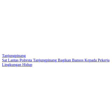
Tanjungpinang
Sat Lantas Polresta Tanjungpinang Bagikan Bansos Kepada Pekerja
Lingkungan Hidup