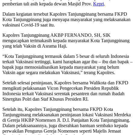
pemberian tali asih kepada dewan Masjid Prov.
Kepri
.
Dalam kegiatan tersebut Kapolres Tanjungpinang bersama FKPD
Kota Tanjungpinang juga menyapa masyarakat yang melaksanakan
vaksinasi Covid-19 saat itu.
Kapolres Tanjungpinang AKBP FERNANDO, SH, SIK
mengucapkan terimakasih kepada masyarakat Kota Tanjungpinang
yang telah Vaksin di Asrama Haji.
“Kota Tanjungpinang termasuk dalam 5 besar di seluruh Indonesia
terkait Vaksinasi tertinggi, kami harapkan agar ibu – ibu dan bapak –
bapak juga mensosialisasikan kepada masyarakat yang belum
Vaksin agar segara melakukan Vaksinasi,” terang Kapolres.
Setelah selesai peninjauan, Kapolres bersama Walikota dan FKPD
mengikuti pelaksanaan Vicon Pengecekan Presiden Republik
Indonesia terkait Vaksinasi serentak pesantren dan rumah ibadah
Sinergitas Polri dan Staf Khusus Presiden RI.
Setelah itu, Kapolres Tanjungpinang bersama FKPD Kota
Tanjungpinang melaksanakan peninjauan lokasi Vaksinasi Merdeka
di Gereja HKBP Nomensen Jl. D.I. Panjaitan Kota Tanjungpinang.
Dalam pelaksanaannya, juga diserahkan bantuan sembako kepada
perwakilan Pengurus Gereja Nomensen seperti Majelis Jemaat