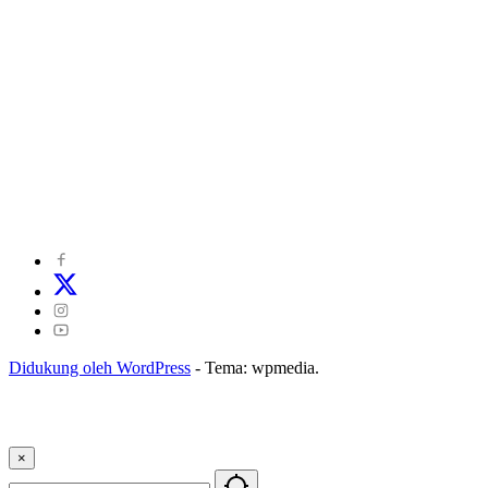
©
2024
zonakepri.com |
Tentang Kami
|
Redaksi
|
Disclaimer
|
Kode Perilaku Perusahaan Pers
|
Pedoman Media Cyber
|
Visi Misi
|
Kode Etik Jurnalistik
|
Pedoman Pemberitaan Ramah Anak
Didukung oleh WordPress
-
Tema: wpmedia.
×