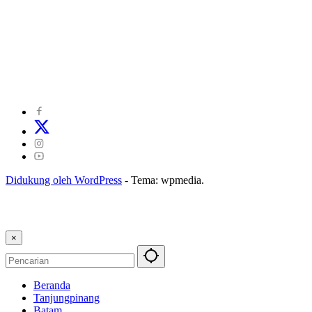
©
2024
zonakepri.com |
Tentang Kami
|
Redaksi
|
Disclaimer
|
Kode Perilaku Perusahaan Pers
|
Pedoman Media Cyber
|
Visi Misi
|
Kode Etik Jurnalistik
|
Pedoman Pemberitaan Ramah Anak
Didukung oleh WordPress
-
Tema: wpmedia.
×
Beranda
Tanjungpinang
Batam