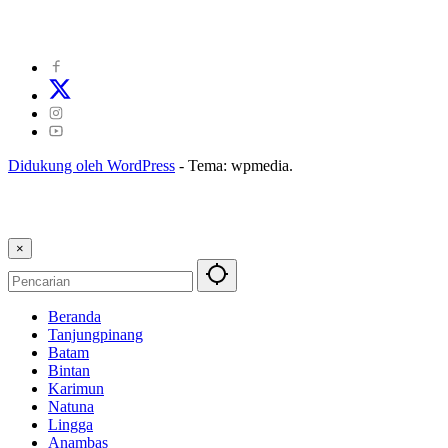
Kode Perilaku Perusahaan Pers
|
Pedoman Media Cyber
|
Visi Misi
|
Kode Etik Jurnalistik
|
Pedoman Pemberitaan Ramah Anak
Didukung oleh WordPress
-
Tema: wpmedia.
×
Beranda
Tanjungpinang
Batam
Bintan
Karimun
Natuna
Lingga
Anambas