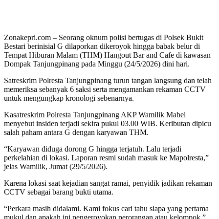
Zonakepri.com – Seorang oknum polisi bertugas di Polsek Bukit
Bestari berinisial G dilaporkan dikeroyok hingga babak belur di
Tempat Hiburan Malam (THM) Hangout Bar and Cafe di kawasan
Dompak Tanjungpinang pada Minggu (24/5/2026) dini hari.
Satreskrim Polresta Tanjungpinang turun tangan langsung dan telah
memeriksa sebanyak 6 saksi serta mengamankan rekaman CCTV
untuk mengungkap kronologi sebenarnya.
Kasatreskrim Polresta Tanjungpinang AKP Wamilik Mabel
menyebut insiden terjadi sekira pukul 03.00 WIB. Keributan dipicu
salah paham antara G dengan karyawan THM.
“Karyawan diduga dorong G hingga terjatuh. Lalu terjadi
perkelahian di lokasi. Laporan resmi sudah masuk ke Mapolresta,”
jelas Wamilik, Jumat (29/5/2026).
Karena lokasi saat kejadian sangat ramai, penyidik jadikan rekaman
CCTV sebagai barang bukti utama.
“Perkara masih didalami. Kami fokus cari tahu siapa yang pertama
mukul dan apakah ini pengeroyokan perorangan atau kelompok,”