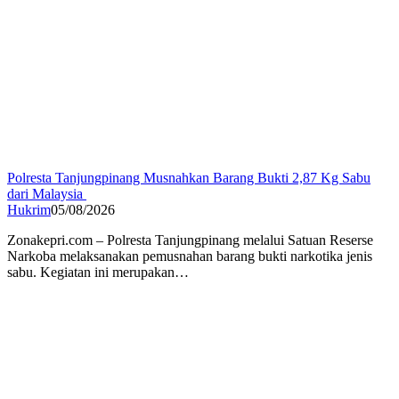
Polresta Tanjungpinang Musnahkan Barang Bukti 2,87 Kg Sabu
dari Malaysia
Hukrim
05/08/2026
Zonakepri.com – Polresta Tanjungpinang melalui Satuan Reserse
Narkoba melaksanakan pemusnahan barang bukti narkotika jenis
sabu. Kegiatan ini merupakan…