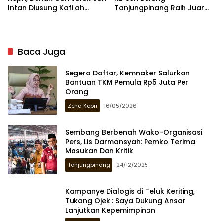
Intan Diusung Kafilah
Tanjungpinang Raih Juara
Bintan
III Tingkat Nasional
Baca Juga
Segera Daftar, Kemnaker Salurkan
Bantuan TKM Pemula Rp5 Juta Per
Orang
Zona Kepri
16/05/2026
Sembang Berbenah Wako-Organisasi
Pers, Lis Darmansyah: Pemko Terima
Masukan Dan Kritik
Tanjungpinang
24/12/2025
Kampanye Dialogis di Teluk Keriting,
Tukang Ojek : Saya Dukung Ansar
Lanjutkan Kepemimpinan