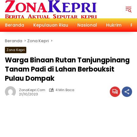
Langsung
ke
konten
Beranda
Kepulauan Riau
Nasional
Hukrim
Pol
Beranda
Zona Kepri
Zona Kepri
Warga Binaan Rutan Tanjungpinang
Tanam Padi di Lahan Berbouksit
Pulau Dompak
ZonaKepri.com
4 Min Baca
21/10/2023