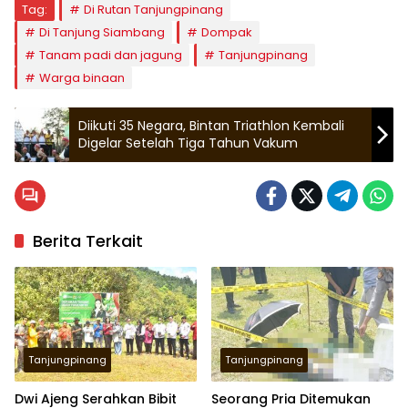
Tag:
Di Rutan Tanjungpinang
Di Tanjung Siambang
Dompak
Tanam padi dan jagung
Tanjungpinang
Warga binaan
Diikuti 35 Negara, Bintan Triathlon Kembali
Digelar Setelah Tiga Tahun Vakum
Berita Terkait
Tanjungpinang
Tanjungpinang
Dwi Ajeng Serahkan Bibit
Seorang Pria Ditemukan