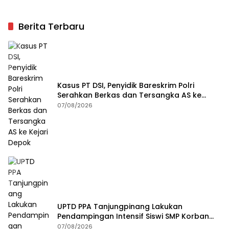
Berita Terbaru
Kasus PT DSI, Penyidik Bareskrim Polri
Serahkan Berkas dan Tersangka AS ke
Kejari Depok
07/08/2026
UPTD PPA Tanjungpinang Lakukan
Pendampingan Intensif Siswi SMP Korban
Asusila
07/08/2026