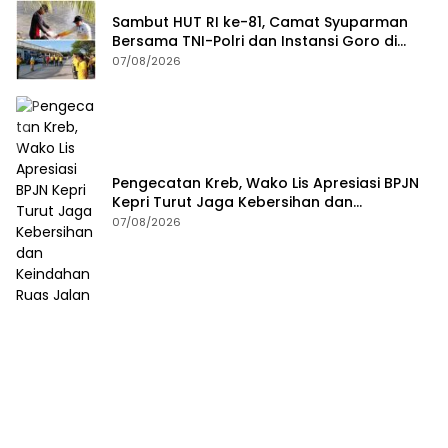
Sambut HUT RI ke-81, Camat Syuparman
Bersama TNI-Polri dan Instansi Goro di
Pantai Piwang
07/08/2026
Pengecatan Kreb, Wako Lis Apresiasi BPJN
Kepri Turut Jaga Kebersihan dan
Keindahan Ruas Jalan
07/08/2026