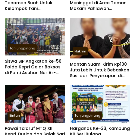
Tanaman Buah Untuk
Meninggal di Area Taman
Kelompok Tani
Makam Pahlawan
Tanjungpinang
Tanjungpinang
Tanjungpinang
Hukrim
Siswa SIP Angkatan ke-56
Mantan Suami Kirim Rp100
Polda Kepri Gelar Baksos
Juta Lebih Untuk Bebaskan
di Panti Asuhan Nur Ar-
Susi dari Penyekapan di
Rohman Tanjungpinang
Myanmar
Bintan
Tanjungpinang
Pawai Ta’aruf MTQ XII
Harganas Ke-33, Kampung
Kepri, Durian dan Salak Sari
KB Seri Bulang